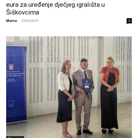
eura za uređenje dječjeg igrališta u
Šiškovcima
Mario
-
25/06/2026
0