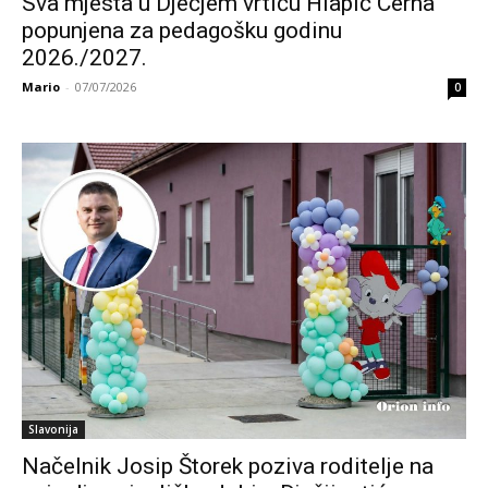
Sva mjesta u Dječjem vrtiću Hlapić Cerna
popunjena za pedagošku godinu
2026./2027.
Mario
-
07/07/2026
0
Slavonija
Načelnik Josip Štorek poziva roditelje na