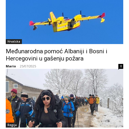
Hrvatska
Međunarodna pomoć Albaniji i Bosni i
Hercegovini u gašenju požara
Mario
-
25/07/2025
0
Regija