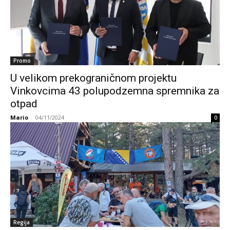
Promo
U velikom prekograničnom projektu
Vinkovcima 43 polupodzemna spremnika za
otpad
Mario
-
04/11/2024
0
Regija