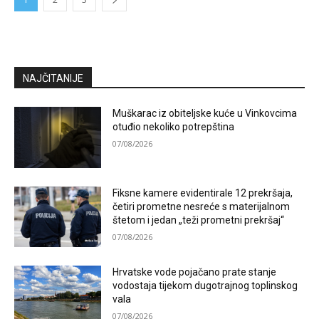
NAJČITANIJE
Muškarac iz obiteljske kuće u Vinkovcima
otuđio nekoliko potrepština
07/08/2026
Fiksne kamere evidentirale 12 prekršaja,
četiri prometne nesreće s materijalnom
štetom i jedan „teži prometni prekršaj“
07/08/2026
Hrvatske vode pojačano prate stanje
vodostaja tijekom dugotrajnog toplinskog
vala
07/08/2026