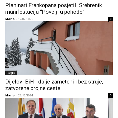
Planinari Frankopana posjetili Srebrenik i
manifestaciju “Povelji u pohode”
Mario
-
17/02/2025
0
Regija
Dijelovi BiH i dalje zameteni i bez struje,
zatvorene brojne ceste
Mario
-
26/12/2024
0