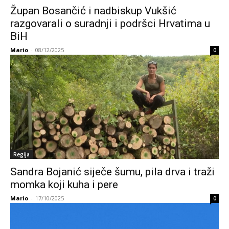
Župan Bosančić i nadbiskup Vukšić
razgovarali o suradnji i podršci Hrvatima u
BiH
Mario
-
08/12/2025
0
Regija
Sandra Bojanić siječe šumu, pila drva i traži
momka koji kuha i pere
Mario
-
17/10/2025
0