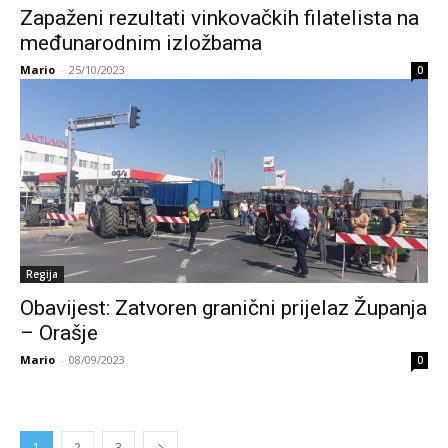
Zapaženi rezultati vinkovačkih filatelista na
međunarodnim izložbama
Mario
-
25/10/2023
0
Regija
Obavijest: Zatvoren granični prijelaz Županja
– Orašje
Mario
-
08/09/2023
0
1
2
3