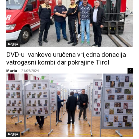
Regija
DVD-u Ivankovo uručena vrijedna donacija
vatrogasni kombi dar pokrajine Tirol
Mario
-
21/05/2024
0
Regija