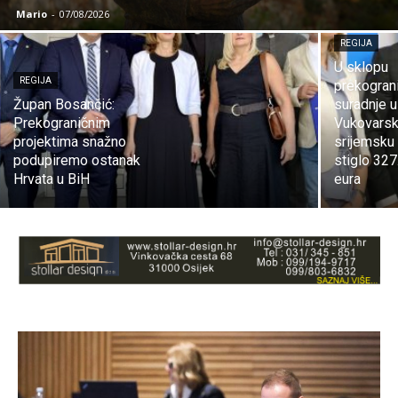
Mario
-
07/08/2026
REGIJA
U sklopu
REGIJA
prekogran
Župan Bosančić:
suradnje u
Prekograničnim
Vukovars
projektima snažno
srijemsku 
podupiremo ostanak
stiglo 32
Hrvata u BiH
eura