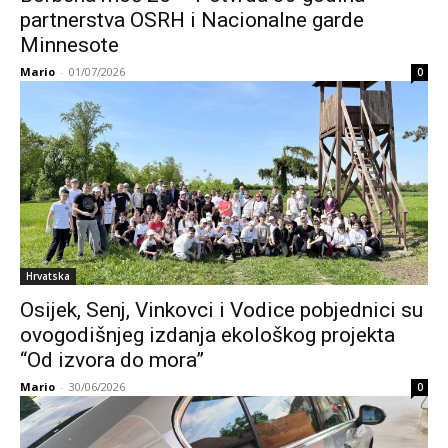
partnerstva OSRH i Nacionalne garde
Minnesote
Mario
-
01/07/2026
0
Hrvatska
Osijek, Senj, Vinkovci i Vodice pobjednici su
ovogodišnjeg izdanja ekološkog projekta
“Od izvora do mora”
Mario
-
30/06/2026
0