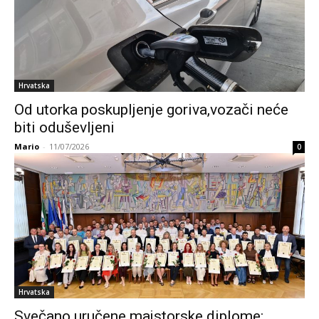
Hrvatska
Od utorka poskupljenje goriva,vozači neće
biti oduševljeni
Mario
-
11/07/2026
0
Hrvatska
Svečano uručene majstorske diplome: