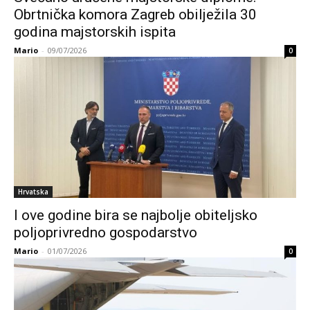
Obrtnička komora Zagreb obilježila 30
godina majstorskih ispita
Mario
-
09/07/2026
0
Hrvatska
I ove godine bira se najbolje obiteljsko
poljoprivredno gospodarstvo
Mario
-
01/07/2026
0