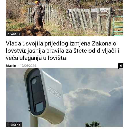
Hrvatska
Vlada usvojila prijedlog izmjena Zakona o
lovstvu: jasnija pravila za štete od divljači i
veća ulaganja u lovišta
Mario
-
17/06/2026
0
Hrvatska