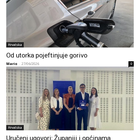
Hrvatska
Od utorka pojeftinjuje gorivo
Mario
-
27/06/2026
0
Hrvatska
Uručeni ugovori: Županiji i općinama