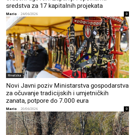
sredstva za 17 kapitalnih projekata
Mario
-
24/06/2026
0
Hrvatska
Novi Javni poziv Ministarstva gospodarstva
za očuvanje tradicijskih i umjetničkih
zanata, potpore do 7.000 eura
Mario
-
20/06/2026
0