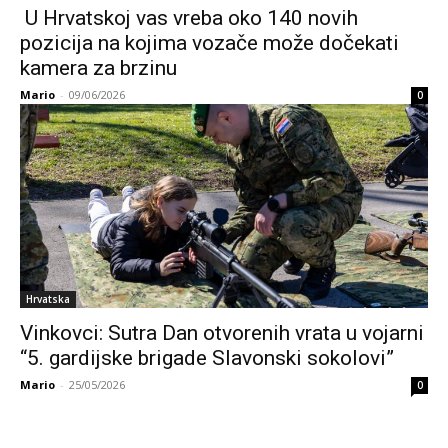
U Hrvatskoj vas vreba oko 140 novih
pozicija na kojima vozače može dočekati
kamera za brzinu
Mario
-
09/06/2026
0
Hrvatska
Vinkovci: Sutra Dan otvorenih vrata u vojarni
“5. gardijske brigade Slavonski sokolovi”
Mario
-
25/05/2026
0