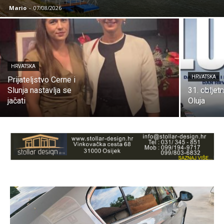
Mario
-
07/08/2026
HRVATSKA
HRVATSKA
Prijateljstvo Cerne i
Slunja nastavlja se
31. obljet
jačati
Oluja