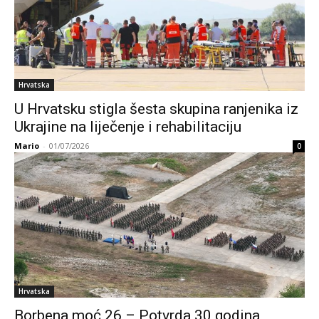
Hrvatska
U Hrvatsku stigla šesta skupina ranjenika iz
Ukrajine na liječenje i rehabilitaciju
Mario
-
01/07/2026
0
Hrvatska
Borbena moć 26 – Potvrda 30 godina