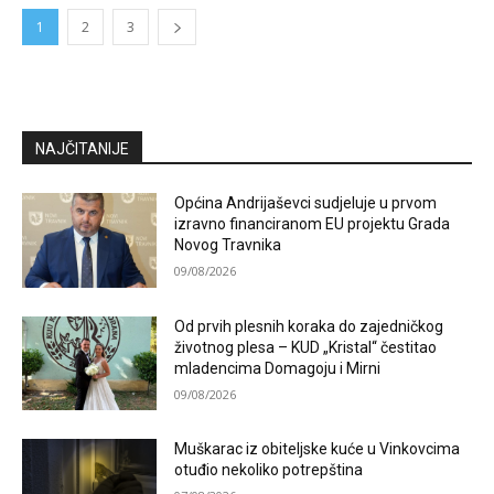
1
2
3
NAJČITANIJE
Općina Andrijaševci sudjeluje u prvom
izravno financiranom EU projektu Grada
Novog Travnika
09/08/2026
Od prvih plesnih koraka do zajedničkog
životnog plesa – KUD „Kristal“ čestitao
mladencima Domagoju i Mirni
09/08/2026
Muškarac iz obiteljske kuće u Vinkovcima
otuđio nekoliko potrepština