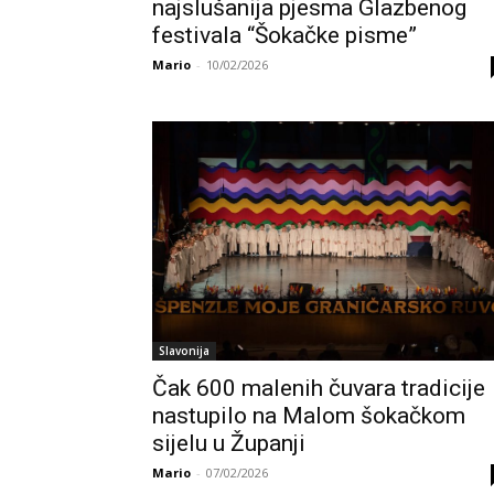
najslušanija pjesma Glazbenog
festivala “Šokačke pisme”
Mario
-
10/02/2026
Slavonija
Čak 600 malenih čuvara tradicije
nastupilo na Malom šokačkom
sijelu u Županji
Mario
-
07/02/2026