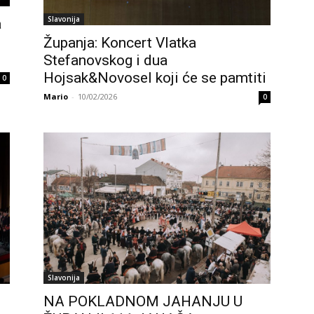
Slavonija
a
Županja: Koncert Vlatka
Stefanovskog i dua
Hojsak&Novosel koji će se pamtiti
0
Mario
-
10/02/2026
0
Slavonija
NA POKLADNOM JAHANJU U