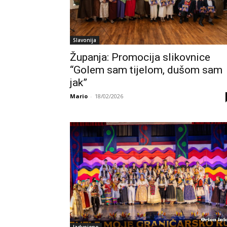
Slavonija
Županja: Promocija slikovnice
“Golem sam tijelom, dušom sam
jak”
Mario
-
18/02/2026
Izdvojeno