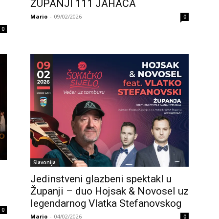
ŽUPANJI 111 JAHAČA
Mario
-
09/02/2026
0
0
Slavonija
Jedinstveni glazbeni spektakl u
Županji – duo Hojsak & Novosel uz
legendarnog Vlatka Stefanovskog
0
Mario
-
04/02/2026
0