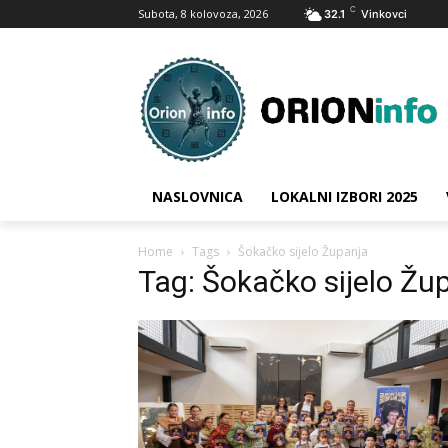
C
Subota, 8 kolovoza, 2026
32.1
Vinkovci
NASLOVNICA
LOKALNI IZBORI 2025
Home
Tags
Šokačko sijelo Županja
Tag: Šokačko sijelo Žu