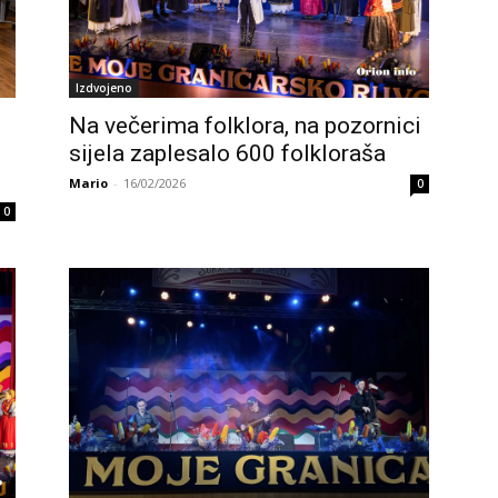
Izdvojeno
Na večerima folklora, na pozornici
sijela zaplesalo 600 folkloraša
Mario
-
16/02/2026
0
0