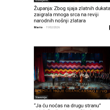
Županja: Zbog sjaja zlatnih dukat
zaigrala mnoga srca na reviji
narodnih nošnji zlatara
Mario
-
11/02/2026
Slavonija
“Ja ću noćas na drugu stranu”