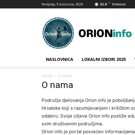
C
Nedjelja, 9 kolovoza, 2026
32.9
Vinkovci
NASLOVNICA
LOKALNI IZBORI 2025
Home
O nama
O nama
Područje djelovanja Orion info je poboljšan
Hrvatske koji s razumijevanjem i kritičkim
odabiru. Svoje ciljeve Orion info postiže e
svim društvenim područjima.
Orion info je portal posvećen informacijama i