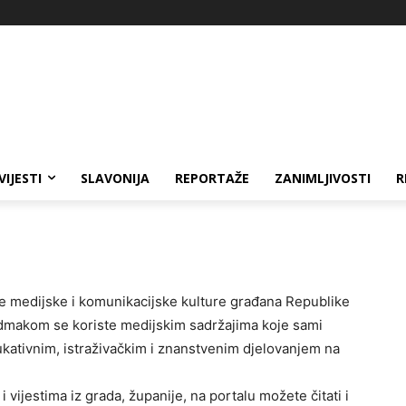
VIJESTI
SLAVONIJA
REPORTAŽE
ZANIMLJIVOSTI
R
je medijske i komunikacijske kulture građana Republike
 odmakom se koriste medijskim sadržajima koje sami
dukativnim, istraživačkim i znanstvenim djelovanjem na
 vijestima iz grada, županije, na portalu možete čitati i