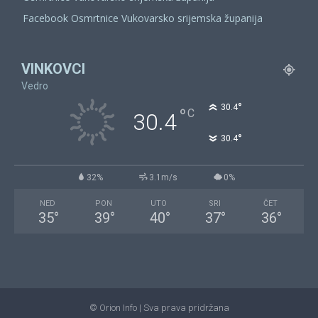
Facebook Osmrtnice Vukovarsko srijemska županija
VINKOVCI
Vedro
°
30.4
°
C
30.4
°
30.4
32%
3.1m/s
0%
NED
PON
UTO
SRI
ČET
35
°
39
°
40
°
37
°
36
°
© Orion Info | Sva prava pridržana