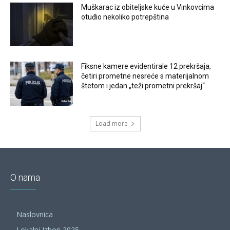
Muškarac iz obiteljske kuće u Vinkovcima
otuđio nekoliko potrepština
Fiksne kamere evidentirale 12 prekršaja,
četiri prometne nesreće s materijalnom
štetom i jedan „teži prometni prekršaj“
Load more
O nama
Naslovnica
Lokalni Izbori 2025