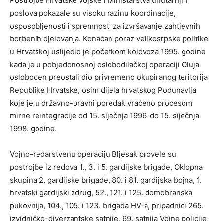
Postrojbe Hrvatske vojske i Ministarstva unutarnjih
poslova pokazale su visoku razinu koordinacije,
osposobljenosti i spremnosti za izvršavanje zahtjevnih
borbenih djelovanja. Konačan poraz velikosrpske politike
u Hrvatskoj uslijedio je početkom kolovoza 1995. godine
kada je u pobjedonosnoj oslobodilačkoj operaciji Oluja
oslobođen preostali dio privremeno okupiranog teritorija
Republike Hrvatske, osim dijela hrvatskog Podunavlja
koje je u državno-pravni poredak vraćeno procesom
mirne reintegracije od 15. siječnja 1996. do 15. siječnja
1998. godine.
Vojno-redarstvenu operaciju Bljesak provele su
postrojbe iz redova 1., 3. i 5. gardijske brigade, Oklopna
skupina 2. gardijske brigade, 80. i 81. gardijska bojna, 1.
hrvatski gardijski zdrug, 52., 121. i 125. domobranska
pukovnija, 104., 105. i 123. brigada HV-a, pripadnici 265.
izvidničko-diverzantske satnije, 69. satnija Vojne policije,