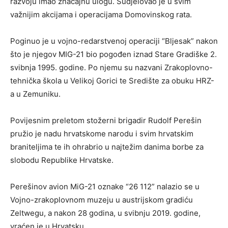
razvoju imao značajnu ulogu. Sudjelovao je u svim
važnijim akcijama i operacijama Domovinskog rata.
Poginuo je u vojno-redarstvenoj operaciji “Bljesak” nakon
što je njegov MIG-21 bio pogođen iznad Stare Gradiške 2.
svibnja 1995. godine. Po njemu su nazvani Zrakoplovno-
tehnička škola u Velikoj Gorici te Središte za obuku HRZ-
a u Zemuniku.
Povijesnim preletom stožerni brigadir Rudolf Perešin
pružio je nadu hrvatskome narodu i svim hrvatskim
braniteljima te ih ohrabrio u najtežim danima borbe za
slobodu Republike Hrvatske.
Perešinov avion MiG-21 oznake “26 112” nalazio se u
Vojno-zrakoplovnom muzeju u austrijskom gradiću
Zeltwegu, a nakon 28 godina, u svibnju 2019. godine,
vraćen je u Hrvatsku.