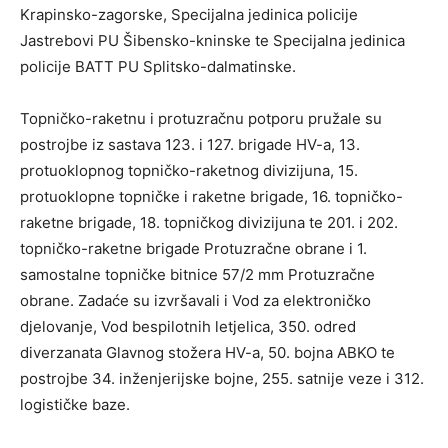
Krapinsko-zagorske, Specijalna jedinica policije
Jastrebovi PU Šibensko-kninske te Specijalna jedinica
policije BATT PU Splitsko-dalmatinske.
Topničko-raketnu i protuzračnu potporu pružale su
postrojbe iz sastava 123. i 127. brigade HV-a, 13.
protuoklopnog topničko-raketnog divizijuna, 15.
protuoklopne topničke i raketne brigade, 16. topničko-
raketne brigade, 18. topničkog divizijuna te 201. i 202.
topničko-raketne brigade Protuzračne obrane i 1.
samostalne topničke bitnice 57/2 mm Protuzračne
obrane. Zadaće su izvršavali i Vod za elektroničko
djelovanje, Vod bespilotnih letjelica, 350. odred
diverzanata Glavnog stožera HV-a, 50. bojna ABKO te
postrojbe 34. inženjerijske bojne, 255. satnije veze i 312.
logističke baze.