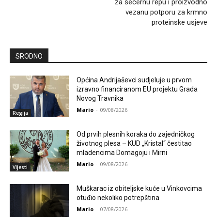
za šećernu repu i proizvodno
vezanu potporu za krmno
proteinske usjeve
SRODNO
Općina Andrijaševci sudjeluje u prvom
izravno financiranom EU projektu Grada
Novog Travnika
Mario
-
09/08/2026
Regija
Od prvih plesnih koraka do zajedničkog
životnog plesa – KUD „Kristal“ čestitao
mladencima Domagoju i Mirni
Mario
-
09/08/2026
Vijesti
Muškarac iz obiteljske kuće u Vinkovcima
otuđio nekoliko potrepština
Mario
-
07/08/2026