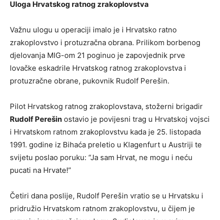
Uloga Hrvatskog ratnog zrakoplovstva
Važnu ulogu u operaciji imalo je i Hrvatsko ratno
zrakoplovstvo i protuzračna obrana. Prilikom borbenog
djelovanja MIG-om 21 poginuo je zapovjednik prve
lovačke eskadrile Hrvatskog ratnog zrakoplovstva i
protuzračne obrane, pukovnik Rudolf Perešin.
Pilot Hrvatskog ratnog zrakoplovstava, stožerni brigadir
Rudolf Perešin
ostavio je povijesni trag u Hrvatskoj vojsci
i Hrvatskom ratnom zrakoplovstvu kada je 25. listopada
1991. godine iz Bihaća preletio u Klagenfurt u Austriji te
svijetu poslao poruku: “Ja sam Hrvat, ne mogu i neću
pucati na Hrvate!”
Četiri dana poslije, Rudolf Perešin vratio se u Hrvatsku i
pridružio Hrvatskom ratnom zrakoplovstvu, u čijem je