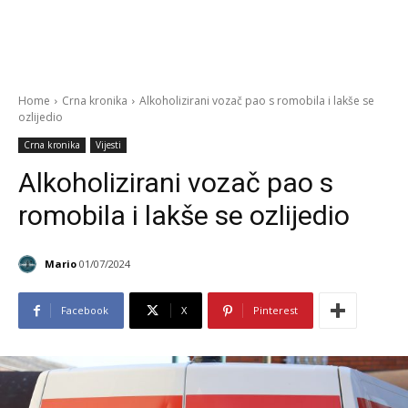
Home
Crna kronika
Alkoholizirani vozač pao s romobila i lakše se
ozlijedio
Crna kronika
Vijesti
Alkoholizirani vozač pao s
romobila i lakše se ozlijedio
Mario
01/07/2024
Facebook
X
Pinterest