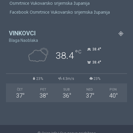
Osmrtnice Vukovarsko srijemska županija
Facebook Osmrtnice Vukovarsko srijemska županija
VINKOVCI
Blaga Naoblaka
°
38.4
°
C
38.4
°
38.4
23%
4.3m/s
23%
ČET
PET
SUB
NED
PON
37
°
38
°
36
°
37
°
40
°