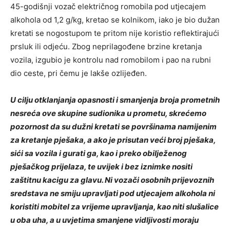
45-godišnji vozač električnog romobila pod utjecajem
alkohola od 1,2 g/kg, kretao se kolnikom, iako je bio dužan
kretati se nogostupom te pritom nije koristio reflektirajući
prsluk ili odjeću. Zbog neprilagođene brzine kretanja
vozila, izgubio je kontrolu nad romobilom i pao na rubni
dio ceste, pri čemu je lakše ozlijeđen.
U cilju otklanjanja opasnosti i smanjenja broja prometnih
nesreća ove skupine sudionika u prometu, skrećemo
pozornost da su dužni kretati se površinama namijenim
za kretanje pješaka, a ako je prisutan veći broj pješaka,
sići sa vozila i gurati ga, kao i preko obilježenog
pješačkog prijelaza, te uvijek i bez iznimke nositi
zaštitnu kacigu za glavu. Ni vozači osobnih prijevoznih
sredstava ne smiju upravljati pod utjecajem alkohola ni
koristiti mobitel za vrijeme upravljanja, kao niti slušalice
u oba uha, a u uvjetima smanjene vidljivosti moraju