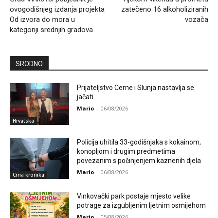
ovogodišnjeg izdanja projekta
zatečeno 16 alkoholiziranih
Od izvora do mora u
vozača
kategoriji srednjih gradova
SRODNO
Prijateljstvo Cerne i Slunja nastavlja se
jačati
Mario
-
06/08/2026
Hrvatska
Policija uhitila 33-godišnjaka s kokainom,
konopljom i drugim predmetima
povezanim s počinjenjem kaznenih djela
Mario
-
06/08/2026
Crna kronika
Vinkovački park postaje mjesto velike
potrage za izgubljenim ljetnim osmijehom
Mario
-
05/08/2026