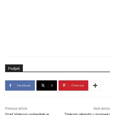
Podijeli
Facebook
X
Pinterest
Previous article
Next article
Grad Vinkovci pobjednik je
Tijekom vikenda u prometu