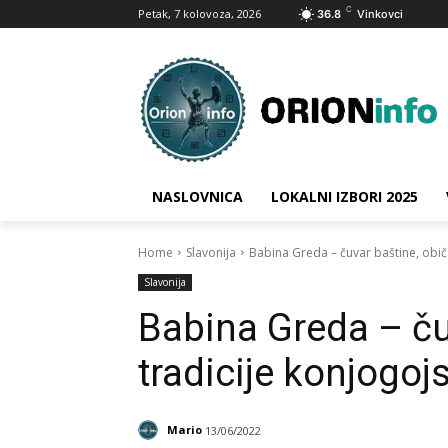
C
Petak, 7 kolovoza, 2026
36.8
Vinkovci
NASLOVNICA
LOKALNI IZBORI 2025
Home
Slavonija
Babina Greda – čuvar baštine, običa
Slavonija
Babina Greda – čuv
tradicije konjogoj
Mario
13/06/2022