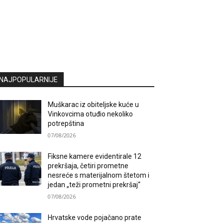
NAJPOPULARNIJE
Muškarac iz obiteljske kuće u
Vinkovcima otuđio nekoliko
potrepština
07/08/2026
Fiksne kamere evidentirale 12
prekršaja, četiri prometne
nesreće s materijalnom štetom i
jedan „teži prometni prekršaj“
07/08/2026
Hrvatske vode pojačano prate