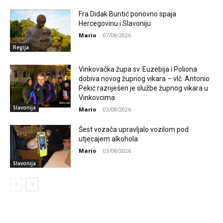
Fra Didak Buntić ponovno spaja
Hercegovinu i Slavoniju
Mario
-
07/08/2026
Regija
Vinkovačka župa sv. Euzebija i Poliona
dobiva novog župnog vikara – vlč. Antonio
Pekić razriješen je službe župnog vikara u
Vinkovcima
Slavonija
Mario
-
03/08/2026
Šest vozača upravljalo vozilom pod
utjecajem alkohola
Mario
-
03/08/2026
Slavonija