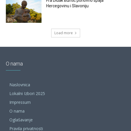
Fra Didak Buntić ponovno spaja
Hercegovinu i Slavoniju
Load more
O nama
Naslovnica
Lokalni Izbori 2025
Impressum
O nama
Oglašavanje
Pravila privatnosti