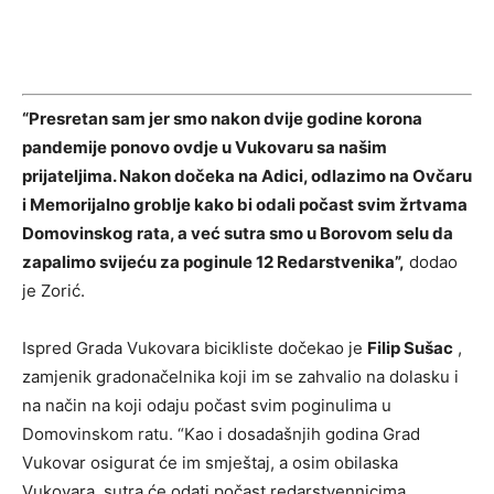
“Presretan sam jer smo nakon dvije godine korona
pandemije ponovo ovdje u Vukovaru sa našim
prijateljima. Nakon dočeka na Adici, odlazimo na Ovčaru
i Memorijalno groblje kako bi odali počast svim žrtvama
Domovinskog rata, a već sutra smo u Borovom selu da
zapalimo svijeću za poginule 12 Redarstvenika”,
dodao
je Zorić.
Ispred Grada Vukovara bicikliste dočekao je
Filip Sušac
,
zamjenik gradonačelnika koji im se zahvalio na dolasku i
na način na koji odaju počast svim poginulima u
Domovinskom ratu. “Kao i dosadašnjih godina Grad
Vukovar osigurat će im smještaj, a osim obilaska
Vukovara, sutra će odati počast redarstvennicima