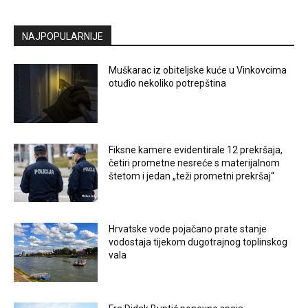
NAJPOPULARNIJE
Muškarac iz obiteljske kuće u Vinkovcima
otuđio nekoliko potrepština
Fiksne kamere evidentirale 12 prekršaja,
četiri prometne nesreće s materijalnom
štetom i jedan „teži prometni prekršaj“
Hrvatske vode pojačano prate stanje
vodostaja tijekom dugotrajnog toplinskog
vala