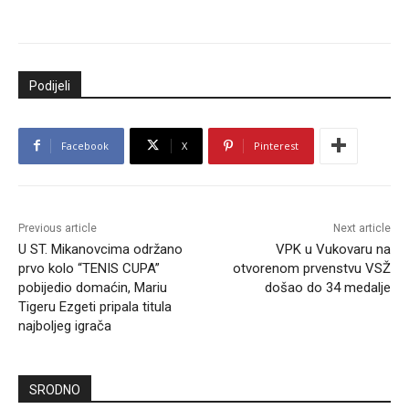
Podijeli
Facebook
X
Pinterest
Previous article
Next article
U ST. Mikanovcima održano
VPK u Vukovaru na
prvo kolo “TENIS CUPA”
otvorenom prvenstvu VSŽ
pobijedio domaćin, Mariu
došao do 34 medalje
Tigeru Ezgeti pripala titula
najboljeg igrača
SRODNO