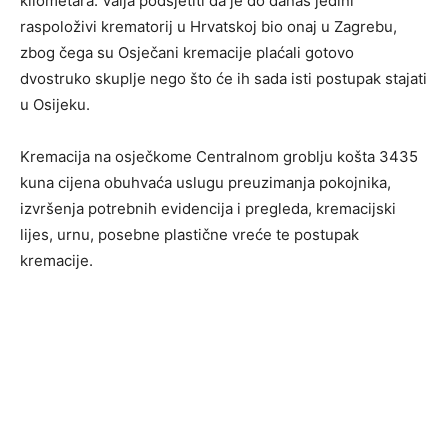
kilometara. Valja podsjetiti da je do danas jedini
raspoloživi krematorij u Hrvatskoj bio onaj u Zagrebu,
zbog čega su Osječani kremacije plaćali gotovo
dvostruko skuplje nego što će ih sada isti postupak stajati
u Osijeku.
Kremacija na osječkome Centralnom groblju košta 3435
kuna cijena obuhvaća uslugu preuzimanja pokojnika,
izvršenja potrebnih evidencija i pregleda, kremacijski
lijes, urnu, posebne plastične vreće te postupak
kremacije.