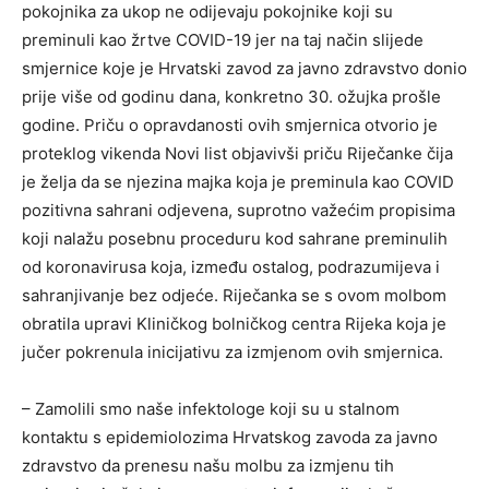
pokojnika za ukop ne odijevaju pokojnike koji su
preminuli kao žrtve COVID-19 jer na taj način slijede
smjernice koje je Hrvatski zavod za javno zdravstvo donio
prije više od godinu dana, konkretno 30. ožujka prošle
godine. Priču o opravdanosti ovih smjernica otvorio je
proteklog vikenda Novi list objavivši priču Riječanke čija
je želja da se njezina majka koja je preminula kao COVID
pozitivna sahrani odjevena, suprotno važećim propisima
koji nalažu posebnu proceduru kod sahrane preminulih
od koronavirusa koja, između ostalog, podrazumijeva i
sahranjivanje bez odjeće. Riječanka se s ovom molbom
obratila upravi Kliničkog bolničkog centra Rijeka koja je
jučer pokrenula inicijativu za izmjenom ovih smjernica.
– Zamolili smo naše infektologe koji su u stalnom
kontaktu s epidemiolozima Hrvatskog zavoda za javno
zdravstvo da prenesu našu molbu za izmjenu tih