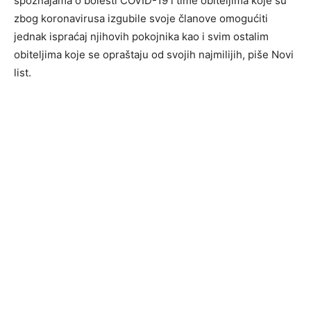
spoznajama o bolesti COVID-19 i time obiteljima koje su
zbog koronavirusa izgubile svoje članove omogućiti
jednak ispraćaj njihovih pokojnika kao i svim ostalim
obiteljima koje se opraštaju od svojih najmilijih, piše Novi
list.