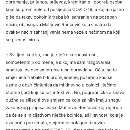
opremanje, prijenos, prijevoz, kremiranje i pogreb osoba
koje su preminule od posljedica COVID-19, u kojima jasno
piše da takav pokojnik treba biti sahranjen na poseban
način, objašnjava Matijević Rončević koja smatra da
ovakav način sahranjivanja nema veze s načinom na koji
se prenosi virus.
– Svi ljudi koji su, kad je riječ o koronavirusu,
kompetentniji od mene, a s kojima sam razgovarala,
smatraju da ove smjernice nisu opravdane. Očito su te
smjernice trebale biti promijenjene, posebno kad se
uzme u obzir činjenica da mi dnevno u bolnici liječimo
stotine ljudi koji su još infektivni. No, pogrebnička društva
dužna su slijediti ove smjernice koje za njih imaju snagu
zakonskog propisa, ističe Matijević Rončević koja vjeruje
da će se s inicijativom riječke bolnice, ali i javnosti koja je
ovu priču pokrenula, smjernice prilagoditi novim