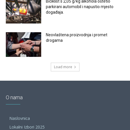
Biciklist s 2,05 g/kg alkohola oštetio
parkirani automobil i napustio mjesto
događaja.
Neovlaštena proizvodnja i promet
drogama
Load more
O nama
Naslovnica
Lokalni Izbori 2025