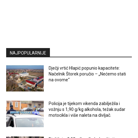
NAJPOPULARNIJE
Dječji vrtić Hlapić popunio kapacitete:
Načelnik Štorek poručio – „Nećemo stati
na ovome“
Policija je tijekom vikenda zabilježila i
vožnju s 1,90 g/kg alkohola, težak sudar
motocikla i više naleta na divljač.