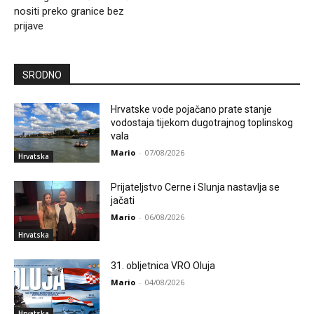
nositi preko granice bez
prijave
SRODNO
Hrvatske vode pojačano prate stanje
vodostaja tijekom dugotrajnog toplinskog
vala
Mario
-
07/08/2026
Hrvatska
Prijateljstvo Cerne i Slunja nastavlja se
jačati
Mario
-
06/08/2026
Hrvatska
31. obljetnica VRO Oluja
Mario
-
04/08/2026
Hrvatska