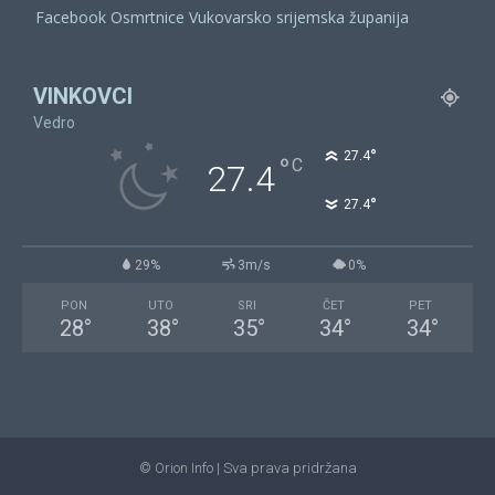
Facebook Osmrtnice Vukovarsko srijemska županija
VINKOVCI
Vedro
°
27.4
°
C
27.4
°
27.4
29%
3m/s
0%
PON
UTO
SRI
ČET
PET
28
°
38
°
35
°
34
°
34
°
© Orion Info | Sva prava pridržana