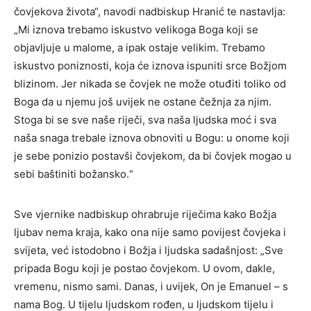
čovjekova života“, navodi nadbiskup Hranić te nastavlja:
„Mi iznova trebamo iskustvo velikoga Boga koji se
objavljuje u malome, a ipak ostaje velikim. Trebamo
iskustvo poniznosti, koja će iznova ispuniti srce Božjom
blizinom. Jer nikada se čovjek ne može otuđiti toliko od
Boga da u njemu još uvijek ne ostane čežnja za njim.
Stoga bi se sve naše riječi, sva naša ljudska moć i sva
naša snaga trebale iznova obnoviti u Bogu: u onome koji
je sebe ponizio postavši čovjekom, da bi čovjek mogao u
sebi baštiniti božansko.“
Sve vjernike nadbiskup ohrabruje riječima kako Božja
ljubav nema kraja, kako ona nije samo povijest čovjeka i
svijeta, već istodobno i Božja i ljudska sadašnjost: „Sve
pripada Bogu koji je postao čovjekom. U ovom, dakle,
vremenu, nismo sami. Danas, i uvijek, On je Emanuel – s
nama Bog. U tijelu ljudskom rođen, u ljudskom tijelu i