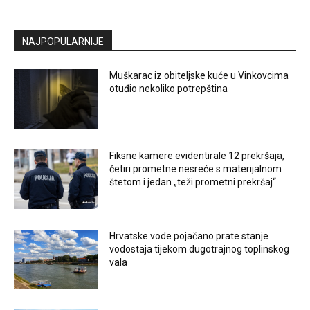
NAJPOPULARNIJE
Muškarac iz obiteljske kuće u Vinkovcima
otuđio nekoliko potrepština
Fiksne kamere evidentirale 12 prekršaja,
četiri prometne nesreće s materijalnom
štetom i jedan „teži prometni prekršaj“
Hrvatske vode pojačano prate stanje
vodostaja tijekom dugotrajnog toplinskog
vala