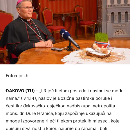
Foto:djos.hr
ĐAKOVO (TU)
– „I Riječ tijelom postade i nastani se među
nama.“ (Iv 1,14), naslov je Božićne pastirske poruke i
čestitke đakovačko-osječkog nadbiskupa metropolita
mons. dr. Đure Hranića, koju započinje ukazujući na
mnoge izgovorene riječi tijekom proteklih mjeseci, koje
opisuju stvarnost u kojoj, najprije po ranama i boli,