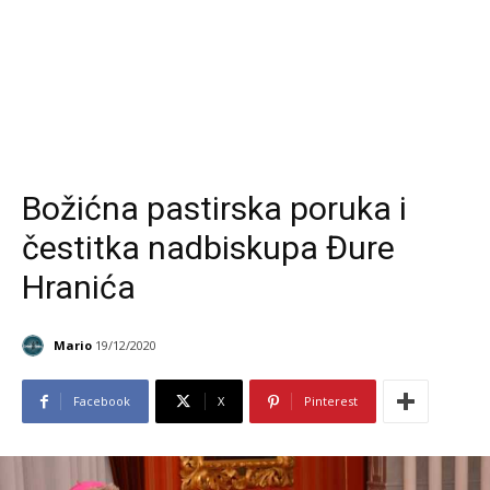
Božićna pastirska poruka i
čestitka nadbiskupa Đure
Hranića
Mario
19/12/2020
Facebook
X
Pinterest