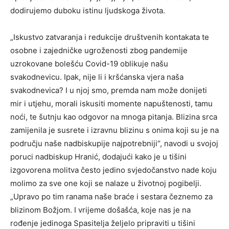
dodirujemo duboku istinu ljudskoga života.
„Iskustvo zatvaranja i redukcije društvenih kontakata te
osobne i zajedničke ugroženosti zbog pandemije
uzrokovane bolešću Covid-19 oblikuje našu
svakodnevicu. Ipak, nije li i kršćanska vjera naša
svakodnevica? I u njoj smo, premda nam može donijeti
mir i utjehu, morali iskusiti momente napuštenosti, tamu
noći, te šutnju kao odgovor na mnoga pitanja. Blizina srca
zamijenila je susrete i izravnu blizinu s onima koji su je na
području naše nadbiskupije najpotrebniji“, navodi u svojoj
poruci nadbiskup Hranić, dodajući kako je u tišini
izgovorena molitva često jedino svjedočanstvo nade koju
molimo za sve one koji se nalaze u životnoj pogibelji.
„Upravo po tim ranama naše braće i sestara čeznemo za
blizinom Božjom. I vrijeme došašća, koje nas je na
rođenje jedinoga Spasitelja željelo pripraviti u tišini