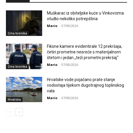
Muškarac iz obiteljske kuće u Vinkovcima
otuđio nekoliko potrepština
Mario
-
07/08/2026
Crna kronika
Fiksne kamere evidentirale 12 prekršaja,
četiri prometne nesreće s materijalnom
štetom i jedan „teži prometni prekršaj“
Mario
-
07/08/2026
Crna kronika
Hrvatske vode pojačano prate stanje
vodostaja tijekom dugotrajnog toplinskog
vala
Mario
-
07/08/2026
Hrvatska