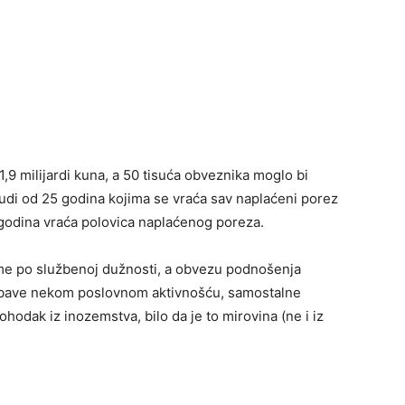
1,9 milijardi kuna, a 50 tisuća obveznika moglo bi
ljudi od 25 godina kojima se vraća sav naplaćeni porez
odina vraća polovica naplaćenog poreza.
eme po službenoj dužnosti, a obvezu podnošenja
e bave nekom poslovnom aktivnošću, samostalne
 dohodak iz inozemstva, bilo da je to mirovina (ne i iz