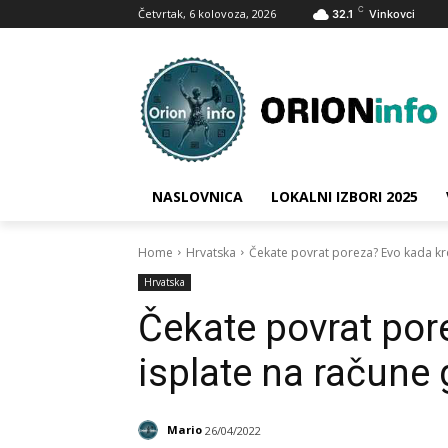
C
Četvrtak, 6 kolovoza, 2026
32.1
Vinkovci
NASLOVNICA
LOKALNI IZBORI 2025
Home
Hrvatska
Čekate povrat poreza? Evo kada kr
Hrvatska
Čekate povrat por
isplate na račune
Mario
26/04/2022