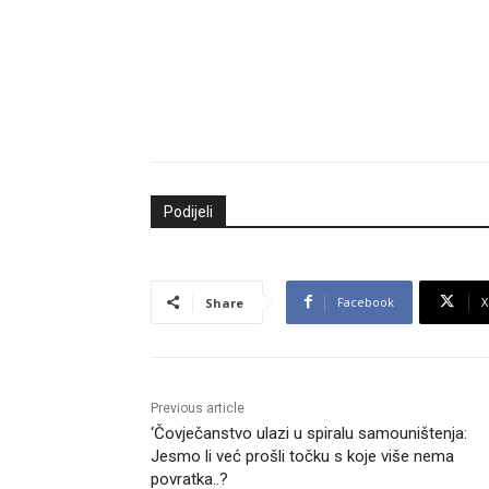
Podijeli
Facebook
X
Share
Previous article
‘Čovječanstvo ulazi u spiralu samouništenja:
Jesmo li već prošli točku s koje više nema
povratka..?