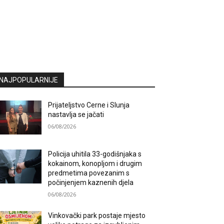
NAJPOPULARNIJE
Prijateljstvo Cerne i Slunja
nastavlja se jačati
06/08/2026
Policija uhitila 33-godišnjaka s
kokainom, konopljom i drugim
predmetima povezanim s
počinjenjem kaznenih djela
06/08/2026
Vinkovački park postaje mjesto