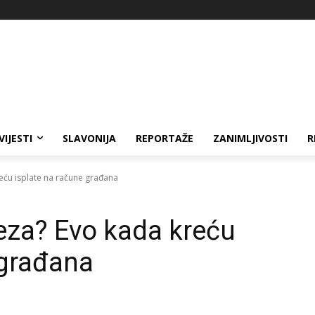
VIJESTI
SLAVONIJA
REPORTAŽE
ZANIMLJIVOSTI
R
eću isplate na račune građana
eza? Evo kada kreću
 građana