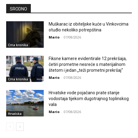
SRODNO
Muškarac iz obiteljske kuće u Vinkovcima
otuđio nekoliko potrepština
Mario
-
07/08/2026
Crna kronika
Fiksne kamere evidentirale 12 prekršaja,
četiri prometne nesreće s materijalnom
štetom i jedan „teži prometni prekršaj“
Mario
-
07/08/2026
Crna kronika
Hrvatske vode pojačano prate stanje
vodostaja tijekom dugotrajnog toplinskog
vala
Mario
-
07/08/2026
Hrvatska