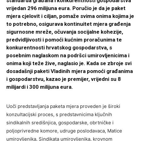
standarda građana i konkurentnosti gospodarstva
vrijedan 296 milijuna eura. Poručio je da je paket
mjera cjelovit i ciljan, pomaže svima onima kojima je
to potrebno, osigurava kontinuitet mjera građenja
sigurnosne mreže, očuvanja socijalne kohezije,
predvidljivosti i pomoći kućnim proračunima te
konkurentnosti hrvatskog gospodarstva, s
posebnim naglaskom na podršci umirovljenicima i
onima koji teže žive, naglasio je. Kada se zbroje svi
dosadašnji paketi Vladinih mjera pomoći građanima
i gospodarstvu, kazao je premijer, vrijedni su 8
milijardi i 300 milijuna eura.
Uoči predstavljanja paketa mjera proveden je široki
konzultacijski proces, s predstavnicima ključnih
sindikalnih središnjica, gospodarske, obrtničke i
poljoprivredne komore, udruge poslodavaca, Matice
umirovljenika, Sindikata umirovljenika, krovnom