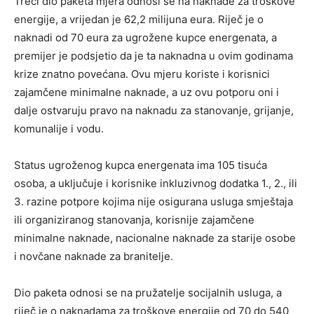
Treći dio paketa mjera odnosi se na naknade za troškove
energije, a vrijedan je 62,2 milijuna eura. Riječ je o
naknadi od 70 eura za ugrožene kupce energenata, a
premijer je podsjetio da je ta naknadna u ovim godinama
krize znatno povećana. Ovu mjeru koriste i korisnici
zajamčene minimalne naknade, a uz ovu potporu oni i
dalje ostvaruju pravo na naknadu za stanovanje, grijanje,
komunalije i vodu.
Status ugroženog kupca energenata ima 105 tisuća
osoba, a uključuje i korisnike inkluzivnog dodatka 1., 2., ili
3. razine potpore kojima nije osigurana usluga smještaja
ili organiziranog stanovanja, korisnije zajamčene
minimalne naknade, nacionalne naknade za starije osobe
i novčane naknade za branitelje.
Dio paketa odnosi se na pružatelje socijalnih usluga, a
riječ je o naknadama za troškove energije od 70 do 540