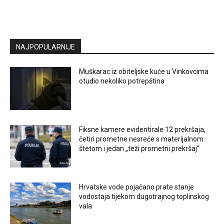
NAJPOPULARNIJE
Muškarac iz obiteljske kuće u Vinkovcima
otuđio nekoliko potrepština
Fiksne kamere evidentirale 12 prekršaja,
četiri prometne nesreće s materijalnom
štetom i jedan „teži prometni prekršaj“
Hrvatske vode pojačano prate stanje
vodostaja tijekom dugotrajnog toplinskog
vala