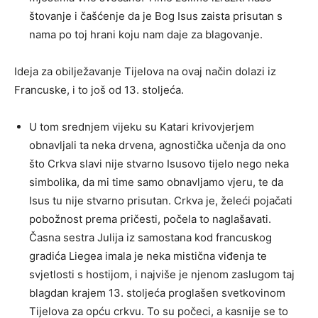
štovanje i čašćenje da je Bog Isus zaista prisutan s
nama po toj hrani koju nam daje za blagovanje.
Ideja za obilježavanje Tijelova na ovaj način dolazi iz
Francuske, i to još od 13. stoljeća.
U tom srednjem vijeku su Katari krivovjerjem
obnavljali ta neka drvena, agnostička učenja da ono
što Crkva slavi nije stvarno Isusovo tijelo nego neka
simbolika, da mi time samo obnavljamo vjeru, te da
Isus tu nije stvarno prisutan. Crkva je, želeći pojačati
pobožnost prema pričesti, počela to naglašavati.
Časna sestra Julija iz samostana kod francuskog
gradića Liegea imala je neka mistična viđenja te
svjetlosti s hostijom, i najviše je njenom zaslugom taj
blagdan krajem 13. stoljeća proglašen svetkovinom
Tijelova za opću crkvu. To su počeci, a kasnije se to