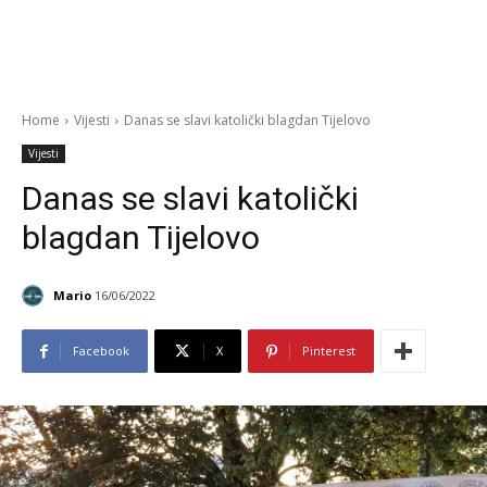
Home
Vijesti
Danas se slavi katolički blagdan Tijelovo
Vijesti
Danas se slavi katolički
blagdan Tijelovo
Mario
16/06/2022
Facebook
X
Pinterest