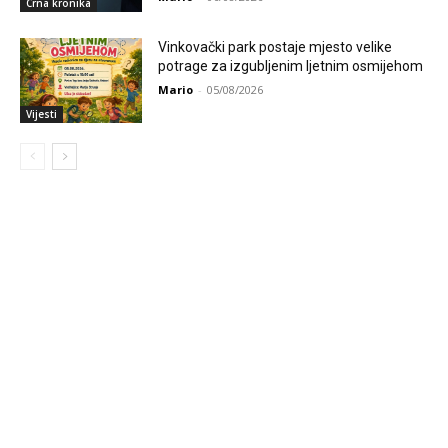
Crna kronika
Vinkovački park postaje mjesto velike
potrage za izgubljenim ljetnim osmijehom
Mario
-
05/08/2026
Vijesti