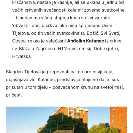
kršćanstva, nastao je kasnije, ali se uklapa u jednu od
većih crkvenih svečanosti koje mi zovemo svetkovine
– blagdanima višeg stupnja kada su svi vjernici
‘obvezni’ doći u crkvu, ako nisu spriječeni. Osim
Tijelova, od tih većih svetkovina su Božić, Svi Sveti, i
Gospa, rekao je velečasni
Anđelko Katanec
iz crkve
sv. Blaža u Zagrebu u HTV-ovoj emisiji Dobro jutro,
Hrvatska.
Blagdan Tijelova je prepoznatljiv i po procesiji koja,
objašnjava vlč. Katanec, predstavlja otajstvo da je Isus
prisutan u tom tijelu – posvećenom kruhu na svetoj misi,
pričesti.