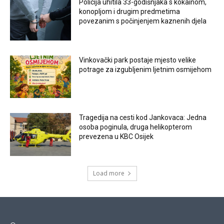
Policija uhitila 33-godišnjaka s kokainom,
konopljom i drugim predmetima
povezanim s počinjenjem kaznenih djela
Vinkovački park postaje mjesto velike
potrage za izgubljenim ljetnim osmijehom
Tragedija na cesti kod Jankovaca: Jedna
osoba poginula, druga helikopterom
prevezena u KBC Osijek
Load more