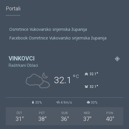
Portali
Osmrtnice Vukovarsko srijemska županija
Facebook Osmrtnice Vukovarsko srijemska županija
VINKOVCI
Raštrkani Oblaci
°
32.1
°
C
32.1
°
32.1
35%
4.9m/s
30%
ČET
PET
SUB
NED
PON
31
°
38
°
36
°
37
°
40
°