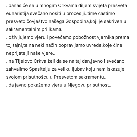
..danas će se u mnogim Crkvama diljem svijeta presveta
euharistija svečano nositi u procesiji..time častimo
presveto čovještvo našega Gospodina,koji je sakriven u
sakramentalnim prilikama..
..oživljujemo vjeru i povećamo pobožnost vjernika prema
toj tajni,te na neki način popravljamo uvrede,koje čine
neprijatelji naše vjere..
..na Tijelovo,Crkva želi da se na taj dan,javno i svečano
zahvalimo Spasitelju za veliku ljubav koju nam iskazuje
svojom prisutnošću u Presvetom sakramentu..
..da javno pokažemo vjeru u Njegovu prisutnost..