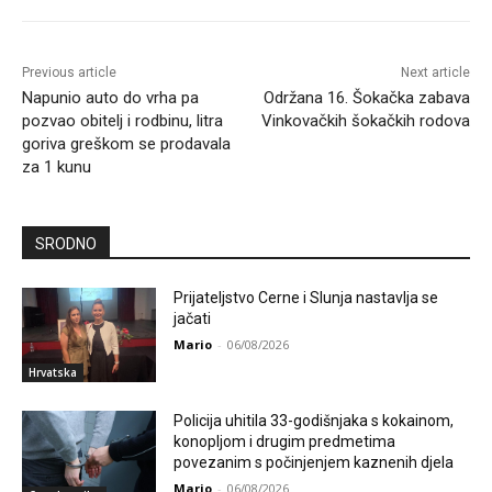
Previous article
Next article
Napunio auto do vrha pa
Održana 16. Šokačka zabava
pozvao obitelj i rodbinu, litra
Vinkovačkih šokačkih rodova
goriva greškom se prodavala
za 1 kunu
SRODNO
Prijateljstvo Cerne i Slunja nastavlja se
jačati
Mario
-
06/08/2026
Hrvatska
Policija uhitila 33-godišnjaka s kokainom,
konopljom i drugim predmetima
povezanim s počinjenjem kaznenih djela
Mario
-
06/08/2026