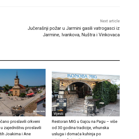
Next article
Jučerašnji požar u Jarmini gasili vatrogasci iz
Jarmine, Ivankova, Nuštra i Vinkovaca
Vijesti
čano proslavili crkveni
Restoran MIG u Gajcu na Pagu – više
 u zajedništvu proslavili
od 30 godina tradicije, vrhunska
tih Joakima i Ane
usluga i domaća kuhinja po