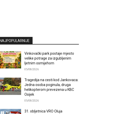
NAJPOPULARNIJE
Vinkovački park postaje mjesto
velike potrage za izgubljenim
ljetnim osmijehom
05/08/2026
Tragedija na cesti kod Jankovaca:
Jedna osoba poginula, druga
helikopterom prevezena u KBC
Osijek
05/08/2026
31. obljetnica VRO Oluja