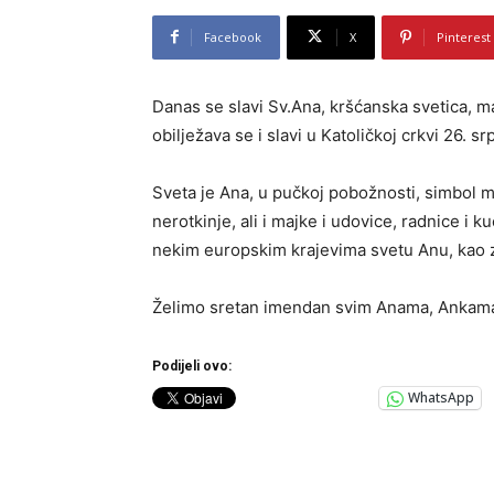
Facebook
X
Pinterest
Danas se slavi Sv.Ana, kršćanska svetica, 
obilježava se i slavi u Katoličkoj crkvi 26. sr
Sveta je Ana, u pučkoj pobožnosti, simbol ma
nerotkinje, ali i majke i udovice, radnice i 
nekim europskim krajevima svetu Anu, kao zašti
Želimo sretan imendan svim Anama, Ankama
Podijeli ovo:
WhatsApp