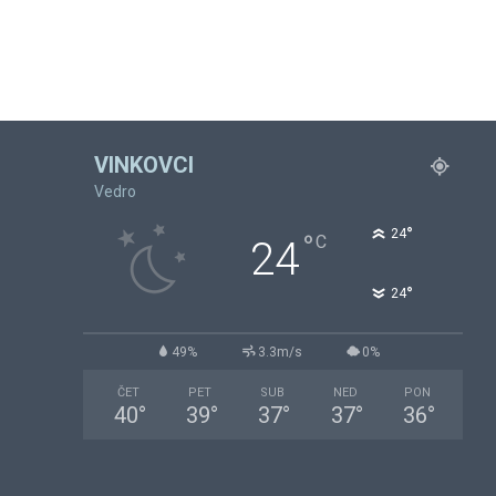
VINKOVCI
Vedro
°
24
°
C
24
°
24
49%
3.3m/s
0%
ČET
PET
SUB
NED
PON
40
°
39
°
37
°
37
°
36
°