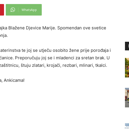
WhatsApp
majka Blažene Djevice Marije. Spomendan ove svetice
pnja.
terinstva te joj se utječu osobito žene prije porođaja i
kućanice. Preporučuju joj se i mladenci za sretan brak. U
tnicu, štuju zlatari, krojači, rezbari, mlinari, tkalci.
, Ankicama!