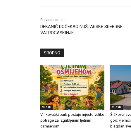
Previous article
DEKANIĆ DOČEKAO NUŠTARSKE SREBRNE
VATROGASKINJE
SRODNO
Vijesti
Vijesti
Vinkovački park postaje mjesto velike
Šiškovci sve
potrage za izgubljenim ljetnim
god: vjernici
osmijehom
blagdan sve