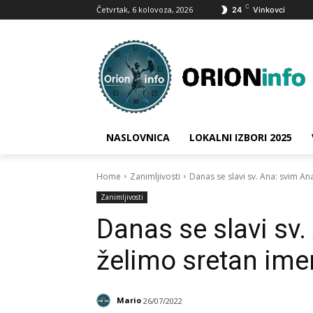
C
Četvrtak, 6 kolovoza, 2026
24
Vinkovci
NASLOVNICA
LOKALNI IZBORI 2025
Home
Zanimljivosti
Danas se slavi sv. Ana: svim A
Zanimljivosti
Danas se slavi sv
želimo sretan ime
Mario
26/07/2022