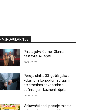
NAJPOPULARNIJE
Prijateljstvo Cerne i Slunja
nastavlja se jačati
06/08/2026
Policija uhitila 33-godišnjaka s
kokainom, konopljom i drugim
predmetima povezanim s
počinjenjem kaznenih djela
06/08/2026
Vinkovački park postaje mjesto