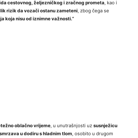
ida cestovnog, željezničkog i zračnog prometa
, kao i
lik rizik da vozači ostanu zameteni
, zbog čega se
a koja nisu od iznimne važnosti.“
etežno oblačno vrijeme
, u unutrašnjosti uz
susnježicu
 smrzava u dodiru s hladnim tlom
, osobito u drugom