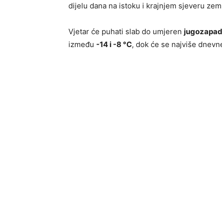
dijelu dana na istoku i krajnjem sjeveru zeml
Vjetar će puhati slab do umjeren
jugozapad
između
-14 i -8 °C
, dok će se najviše dnev