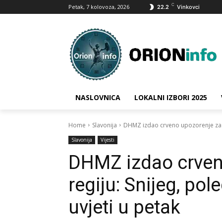
C
Petak, 7 kolovoza, 2026
22.2
Vinkovci
NASLOVNICA
LOKALNI IZBORI 2025
Home
Slavonija
DHMZ izdao crveno upozorenje za naš
Slavonija
Vijesti
DHMZ izdao crven
regiju: Snijeg, pol
uvjeti u petak