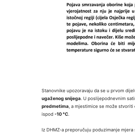
Stanovnike upozoravaju da se u prvom dije
ugaženog snijega
. U poslijepodnevnim sat
predmetima
, a mjestimice se može stvoriti
ispod
-10 °C
.
Iz DHMZ-a preporučuju poduzimanje mjera s