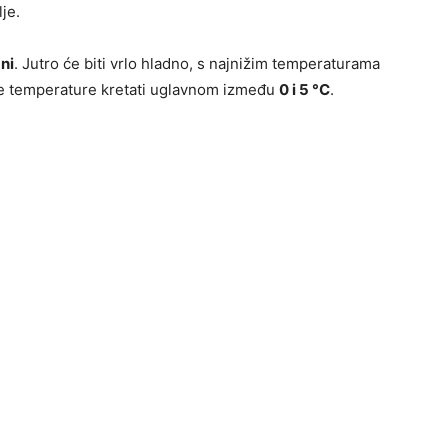
je.
ni
. Jutro će biti vrlo hladno, s najnižim temperaturama
ne temperature kretati uglavnom između
0 i 5 °C
.