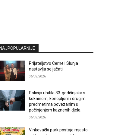
NAJPOPULARNIJE
Prijateljstvo Cerne i Slunja
nastavlja se jačati
06/08/2026
Policija uhitila 33-godišnjaka s
kokainom, konopljom i drugim
predmetima povezanim s
počinjenjem kaznenih djela
06/08/2026
Vinkovački park postaje mjesto