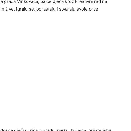
a grada Vinkovaca, pa će djeca kroz kreativni rad na
m žive, igraju se, odrastaju i stvaraju svoje prve
dosna dječja priča o gradu, parku, bojama, prijateljstvu