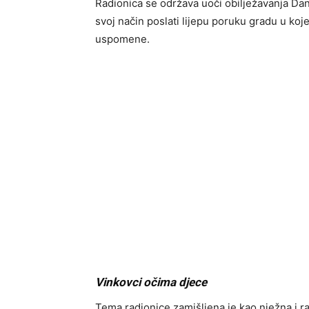
Radionica se održava uoči obilježavanja Dan
svoj način poslati lijepu poruku gradu u koje
uspomene.
Vinkovci očima djece
Tema radionice zamišljena je kao nježna i ra