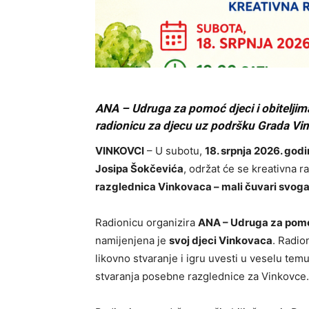
ANA – Udruga za pomoć djeci i obiteljim
radionicu za djecu uz podršku Grada Vi
VINKOVCI
– U subotu,
18. srpnja 2026. godi
Josipa Šokčevića
, održat će se kreativna 
razglednica Vinkovaca – mali čuvari svog
Radionicu organizira
ANA – Udruga za pomoć
namijenjena je
svoj djeci Vinkovaca
. Radio
likovno stvaranje i igru uvesti u veselu temu
stvaranja posebne razglednice za Vinkovce.