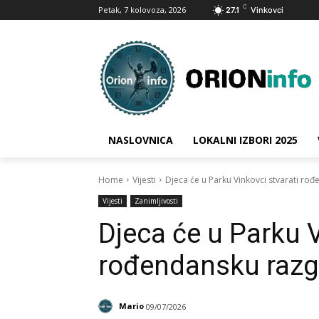
C
Petak, 7 kolovoza, 2026
27.1
Vinkovci
NASLOVNICA
LOKALNI IZBORI 2025
Home
Vijesti
Djeca će u Parku Vinkovci stvarati r
Vijesti
Zanimljivosti
Djeca će u Parku V
rođendansku razg
Mario
09/07/2026