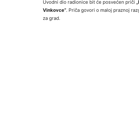
Uvodni dio radionice bit će posvećen priči
„
Vinkovce“
. Priča govori o maloj praznoj razg
za grad.