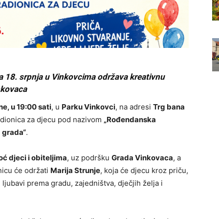
a 18. srpnja u Vinkovcima održava kreativnu
nkovaca
ne, u 19:00 sati
, u
Parku Vinkovci
, na adresi
Trg bana
radionica za djecu pod nazivom
„Rođendanska
a grada“
.
 djeci i obiteljima
, uz podršku
Grada Vinkovaca
, a
nicu će održati
Marija Strunje
, koja će djecu kroz priču,
 ljubavi prema gradu, zajedništva, dječjih želja i