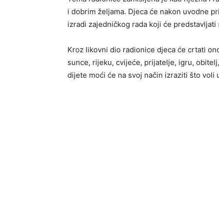
i dobrim željama. Djeca će nakon uvodne prič
izradi zajedničkog rada koji će predstavlja
Kroz likovni dio radionice djeca će crtati ono
sunce, rijeku, cvijeće, prijatelje, igru, obite
dijete moći će na svoj način izraziti što vol