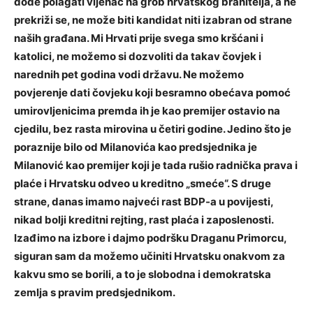
dođe polagati vijenac na grob hrvatskog branitelja, a ne
prekriži se, ne može biti kandidat niti izabran od strane
naših građana. Mi Hrvati prije svega smo kršćani i
katolici, ne možemo si dozvoliti da takav čovjek i
narednih pet godina vodi državu. Ne možemo
povjerenje dati čovjeku koji besramno obećava pomoć
umirovljenicima premda ih je kao premijer ostavio na
cjedilu, bez rasta mirovina u četiri godine. Jedino što je
poraznije bilo od Milanovića kao predsjednika je
Milanović kao premijer koji je tada rušio radnička prava i
plaće i Hrvatsku odveo u kreditno „smeće“. S druge
strane, danas imamo najveći rast BDP-a u povijesti,
nikad bolji kreditni rejting, rast plaća i zaposlenosti.
Izađimo na izbore i dajmo podršku Draganu Primorcu,
siguran sam da možemo učiniti Hrvatsku onakvom za
kakvu smo se borili, a to je slobodna i demokratska
zemlja s pravim predsjednikom.