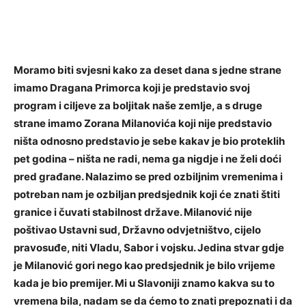
Moramo biti svjesni kako za deset dana s jedne strane
imamo Dragana Primorca koji je predstavio svoj
program i ciljeve za boljitak naše zemlje, a s druge
strane imamo Zorana Milanovića koji nije predstavio
ništa odnosno predstavio je sebe kakav je bio proteklih
pet godina – ništa ne radi, nema ga nigdje i ne želi doći
pred građane. Nalazimo se pred ozbiljnim vremenima i
potreban nam je ozbiljan predsjednik koji će znati štiti
granice i čuvati stabilnost države. Milanović nije
poštivao Ustavni sud, Državno odvjetništvo, cijelo
pravosuđe, niti Vladu, Sabor i vojsku. Jedina stvar gdje
je Milanović gori nego kao predsjednik je bilo vrijeme
kada je bio premijer. Mi u Slavoniji znamo kakva su to
vremena bila, nadam se da ćemo to znati prepoznati i da