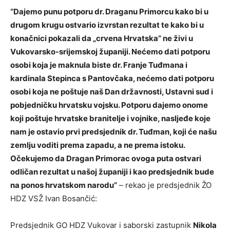
“Dajemo punu potporu dr. Draganu Primorcu kako bi u
drugom krugu ostvario izvrstan rezultat te kako bi u
konačnici pokazali da „crvena Hrvatska” ne živi u
Vukovarsko-srijemskoj županiji. Nećemo dati potporu
osobi koja je maknula biste dr. Franje Tuđmana i
kardinala Stepinca s Pantovčaka, nećemo dati potporu
osobi koja ne poštuje naš Dan državnosti, Ustavni sud i
pobjedničku hrvatsku vojsku. Potporu dajemo onome
koji poštuje hrvatske branitelje i vojnike, nasljeđe koje
nam je ostavio prvi predsjednik dr. Tuđman, koji će našu
zemlju voditi prema zapadu, a ne prema istoku.
Očekujemo da Dragan Primorac ovoga puta ostvari
odličan rezultat u našoj županiji i kao predsjednik bude
na ponos hrvatskom narodu”
– rekao je predsjednik ŽO
HDZ VSŽ Ivan Bosančić:
Predsjednik GO HDZ Vukovar i saborski zastupnik
Nikola