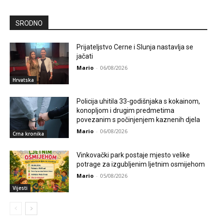
SRODNO
Prijateljstvo Cerne i Slunja nastavlja se
jačati
Mario
-
06/08/2026
Hrvatska
Policija uhitila 33-godišnjaka s kokainom,
konopljom i drugim predmetima
povezanim s počinjenjem kaznenih djela
Mario
-
06/08/2026
Crna kronika
Vinkovački park postaje mjesto velike
potrage za izgubljenim ljetnim osmijehom
Mario
-
05/08/2026
Vijesti