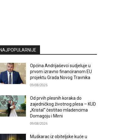
NAJPOPULARNIJE
Općina Andrijaševci sudjeluje u
prvom izravno financiranom EU
projektu Grada Novog Travnika
09/08/2026
Od prvih plesnih koraka do
zajedničkog životnog plesa – KUD
„Kristal“ čestitao mladencima
Domagoju i Mirni
09/08/2026
Muškarac iz obiteljske kuće u