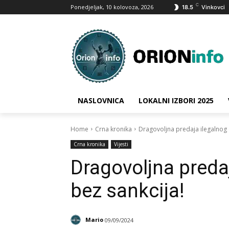
C
Ponedjeljak, 10 kolovoza, 2026
18.5
Vinkovci
NASLOVNICA
LOKALNI IZBORI 2025
Home
Crna kronika
Dragovoljna predaja ilegalnog o
Crna kronika
Vijesti
Dragovoljna predaj
bez sankcija!
Mario
09/09/2024