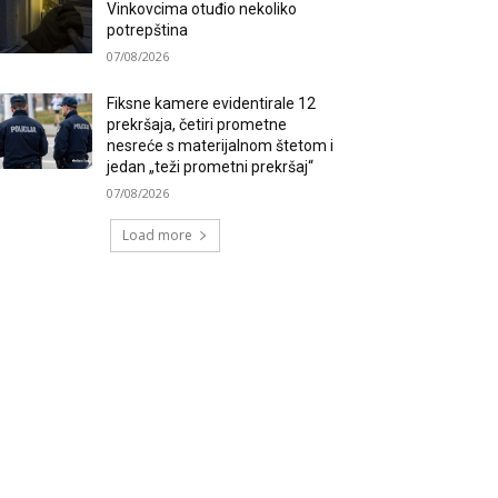
Vinkovcima otuđio nekoliko
potrepština
07/08/2026
Fiksne kamere evidentirale 12
prekršaja, četiri prometne
nesreće s materijalnom štetom i
jedan „teži prometni prekršaj“
07/08/2026
Load more