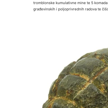
tromblonske kumulativne mine te 5 komada st
građevinskih i poljoprivrednih radova te čiš