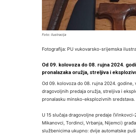
Foto: ilustracija
Fotografija: PU vukovarsko-srijemska ilustra
Od 09. kolovoza do 08. rujna 2024. godin
pronalazaka oružja, streljiva i eksploziv
Od 09. kolovoza do 08. rujna 2024. godine, v
dragovoljnih predaja oružja, streljiva i eks
pronalasku minsko-eksplozivnih sredstava.
U 15 slučaja dragovoljne predaje (Vinkovci-2
Mikanovci, Tordinci, Vrbanja, Nijemci) građan
službenicima ukupno: dvije automatske pušk