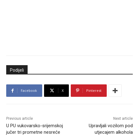
Podijeli
Facebook
X
Pinterest
Previous article
Next article
U PU vukovarsko-srijemskoj
Upravljali vozilom pod
jučer tri prometne nesreće
utjecajem alkohola