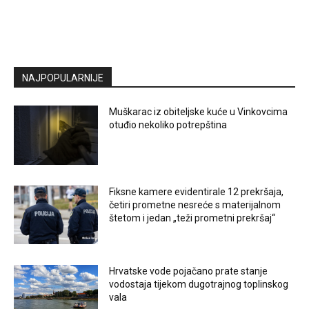
NAJPOPULARNIJE
Muškarac iz obiteljske kuće u Vinkovcima
otuđio nekoliko potrepština
Fiksne kamere evidentirale 12 prekršaja,
četiri prometne nesreće s materijalnom
štetom i jedan „teži prometni prekršaj“
Hrvatske vode pojačano prate stanje
vodostaja tijekom dugotrajnog toplinskog
vala