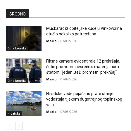
SRODNO
Muškarac iz obiteljske kuće u Vinkovcima
otuđio nekoliko potrepština
Mario
-
07/08/2026
Crna kronika
Fiksne kamere evidentirale 12 prekršaja,
četiri prometne nesreće s materijalnom
štetom i jedan „teži prometni prekršaj“
Mario
-
07/08/2026
Crna kronika
Hrvatske vode pojačano prate stanje
vodostaja tijekom dugotrajnog toplinskog
vala
Mario
-
07/08/2026
Hrvatska