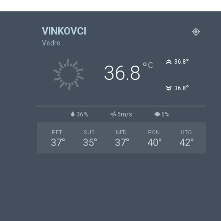
VINKOVCI
Vedro
°
36.8
°
C
36.8
°
36.8
36%
5m/s
6%
PET
SUB
NED
PON
UTO
37
°
35
°
37
°
40
°
42
°