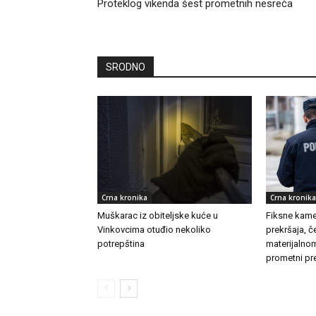
Proteklog vikenda šest prometnih nesreća
SRODNO
Crna kronika
Crna kronika
Muškarac iz obiteljske kuće u
Fiksne kamer
Vinkovcima otuđio nekoliko
prekršaja, č
potrepština
materijalnom
prometni pre