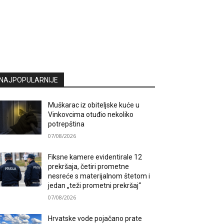
NAJPOPULARNIJE
Muškarac iz obiteljske kuće u
Vinkovcima otuđio nekoliko
potrepština
07/08/2026
Fiksne kamere evidentirale 12
prekršaja, četiri prometne
nesreće s materijalnom štetom i
jedan „teži prometni prekršaj“
07/08/2026
Hrvatske vode pojačano prate