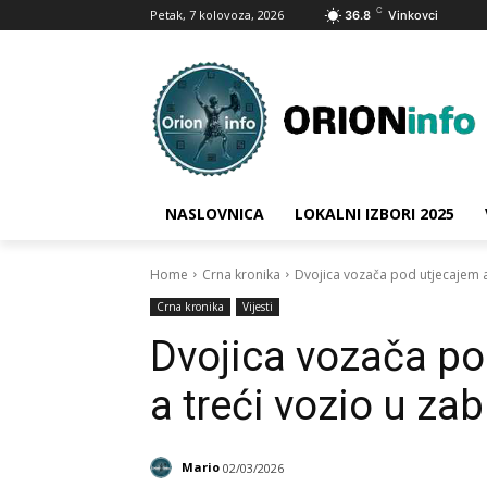
C
Petak, 7 kolovoza, 2026
36.8
Vinkovci
NASLOVNICA
LOKALNI IZBORI 2025
Home
Crna kronika
Dvojica vozača pod utjecajem a
Crna kronika
Vijesti
Dvojica vozača po
a treći vozio u z
Mario
02/03/2026