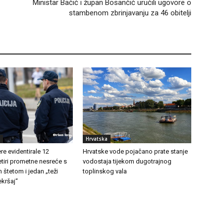
Ministar Bačić i župan Bosančić uručili ugovore o
stambenom zbrinjavanju za 46 obitelji
Hrvatska
e evidentirale 12
Hrvatske vode pojačano prate stanje
etiri prometne nesreće s
vodostaja tijekom dugotrajnog
 štetom i jedan „teži
toplinskog vala
kršaj“