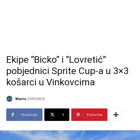
Ekipe ”Bicko” i ”Lovretić”
pobjednici Sprite Cup-a u 3×3
košarci u Vinkovcima
Mario
23/05/2026
Facebook
X
Pinterest