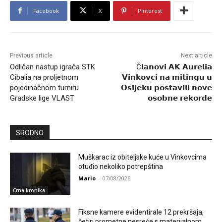
Facebook
X
Pinterest
Previous article
Next article
Odličan nastup igrača STK
Č𝗹𝗮𝗻𝗼𝘃𝗶 𝗔𝗞 𝗔𝘂𝗿𝗲𝗹𝗶𝗮
Cibalia na proljetnom
𝗩𝗶𝗻𝗸𝗼𝘃𝗰𝗶 𝗻𝗮 𝗺𝗶𝘁𝗶𝗻𝗴𝘂 𝘂
pojedinačnom turniru
𝗢𝘀𝗶𝗷𝗲𝗸𝘂 𝗽𝗼𝘀𝘁𝗮𝘃𝗶𝗹𝗶 𝗻𝗼𝘃𝗲
Gradske lige VLAST
𝗼𝘀𝗼𝗯𝗻𝗲 𝗿𝗲𝗸𝗼𝗿𝗱𝗲
SRODNO
Muškarac iz obiteljske kuće u Vinkovcima
otuđio nekoliko potrepština
Mario
-
07/08/2026
Crna kronika
Fiksne kamere evidentirale 12 prekršaja,
četiri prometne nesreće s materijalnom