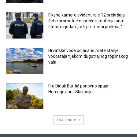
Fiksne kamere evidentirale 12 prekršaja,
četiri prometne nesreće s materijalnom
štetom i jedan „teži prometni prekršaj“
Hrvatske vode pojačano prate stanje
vodostaja tijekom dugotrajnog toplinskog
vala
Fra Didak Buntić ponovno spaja
Hercegovinu i Slavoniju
Load more