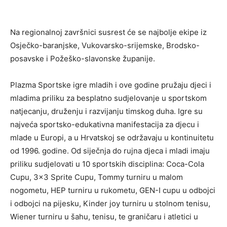
Na regionalnoj završnici susrest će se najbolje ekipe iz
Osječko-baranjske, Vukovarsko-srijemske, Brodsko-
posavske i Požeško-slavonske županije.
Plazma Sportske igre mladih i ove godine pružaju djeci i
mladima priliku za besplatno sudjelovanje u sportskom
natjecanju, druženju i razvijanju timskog duha. Igre su
najveća sportsko-edukativna manifestacija za djecu i
mlade u Europi, a u Hrvatskoj se održavaju u kontinuitetu
od 1996. godine. Od siječnja do rujna djeca i mladi imaju
priliku sudjelovati u 10 sportskih disciplina: Coca-Cola
Cupu, 3×3 Sprite Cupu, Tommy turniru u malom
nogometu, HEP turniru u rukometu, GEN-I cupu u odbojci
i odbojci na pijesku, Kinder joy turniru u stolnom tenisu,
Wiener turniru u šahu, tenisu, te graničaru i atletici u