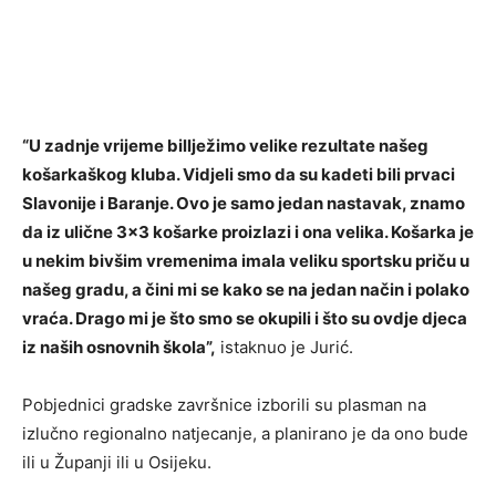
“U zadnje vrijeme billježimo velike rezultate našeg
košarkaškog kluba. Vidjeli smo da su kadeti bili prvaci
Slavonije i Baranje. Ovo je samo jedan nastavak, znamo
da iz ulične 3×3 košarke proizlazi i ona velika. Košarka je
u nekim bivšim vremenima imala veliku sportsku priču u
našeg gradu, a čini mi se kako se na jedan način i polako
vraća. Drago mi je što smo se okupili i što su ovdje djeca
iz naših osnovnih škola”,
istaknuo je Jurić.
Pobjednici gradske završnice izborili su plasman na
izlučno regionalno natjecanje, a planirano je da ono bude
ili u Županji ili u Osijeku.