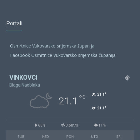
Portali
Osmrtnice Vukovarsko srijemska županija
Facebook Osmrtnice Vukovarsko srijemska županija
VINKOVCI
Blaga Naoblaka
°
21.1
°
C
21.1
°
21.1
65%
3.6m/s
11%
SUB
NED
PON
UTO
SRI