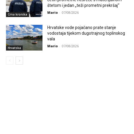
štetom i jedan „teži prometni prekršaj“
Mario
-
07/08/2026
Crna kronika
Hrvatske vode pojačano prate stanje
vodostaja tijekom dugotrajnog toplinskog
vala
Mario
-
07/08/2026
Hrvatska