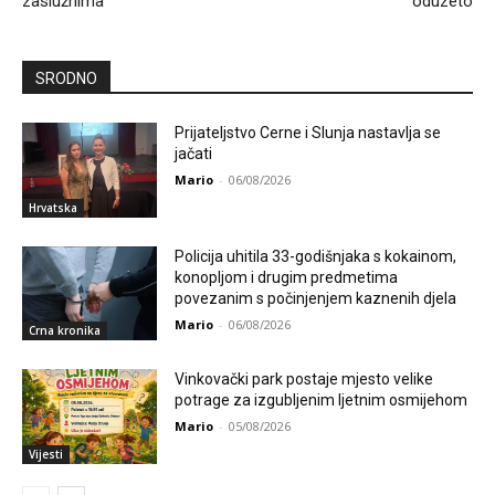
zaslužnima
oduzeto
SRODNO
Prijateljstvo Cerne i Slunja nastavlja se
jačati
Mario
-
06/08/2026
Hrvatska
Policija uhitila 33-godišnjaka s kokainom,
konopljom i drugim predmetima
povezanim s počinjenjem kaznenih djela
Mario
-
06/08/2026
Crna kronika
Vinkovački park postaje mjesto velike
potrage za izgubljenim ljetnim osmijehom
Mario
-
05/08/2026
Vijesti