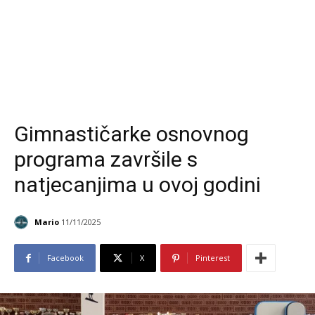
Gimnastičarke osnovnog
programa završile s
natjecanjima u ovoj godini
Mario
11/11/2025
Facebook
X
Pinterest