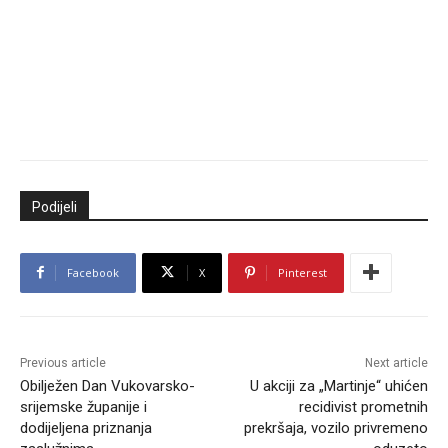
Podijeli
Facebook
X
Pinterest
Previous article
Next article
Obilježen Dan Vukovarsko-
U akciji za „Martinje“ uhićen
srijemske županije i
recidivist prometnih
dodijeljena priznanja
prekršaja, vozilo privremeno