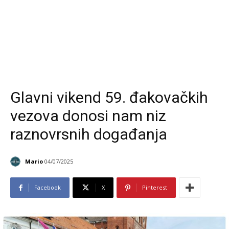
Glavni vikend 59. đakovačkih
vezova donosi nam niz
raznovrsnih događanja
Mario
04/07/2025
Facebook
X
Pinterest