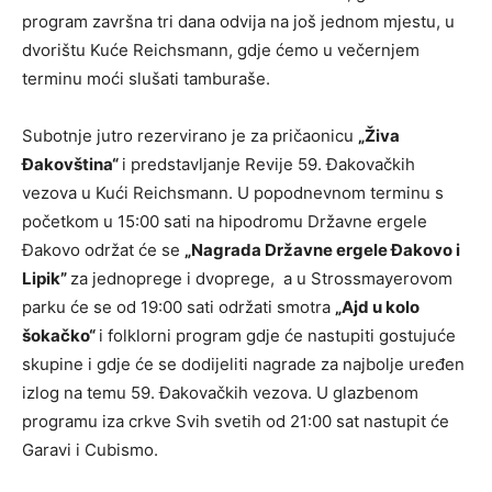
program završna tri dana odvija na još jednom mjestu, u
dvorištu Kuće Reichsmann, gdje ćemo u večernjem
terminu moći slušati tamburaše.
Subotnje jutro rezervirano je za pričaonicu
„Živa
Đakovština“
i predstavljanje Revije 59. Đakovačkih
vezova u Kući Reichsmann. U popodnevnom terminu s
početkom u 15:00 sati na hipodromu Državne ergele
Đakovo održat će se
„Nagrada Državne ergele Đakovo i
Lipik”
za jednoprege i dvoprege, a u Strossmayerovom
parku će se od 19:00 sati održati smotra
„Ajd u kolo
šokačko“
i folklorni program gdje će nastupiti gostujuće
skupine i gdje će se dodijeliti nagrade za najbolje uređen
izlog na temu 59. Đakovačkih vezova. U glazbenom
programu iza crkve Svih svetih od 21:00 sat nastupit će
Garavi i Cubismo.