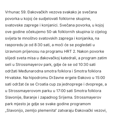
Vrhunac 59. Đakovačkih vezova svakako je svečana
povorka u kojoj će sudjelovati folklorne skupine,
svatovske zaprege i konjanici. Svečana povorka, u kojoj
ove godine očekujemo 50-ak folklornih skupina iz cijelog
svijeta te mnoštvo svatovskih zaprega i konjanika, na
rasporedu je od 8:30 sati, a moći će se pogledati u
izravnom prijenosu na programu HRT 2. Nakon povorke
slijedi sveta misa u đakovačkoj katedrali, a program zatim
seli u Strossmayerov park, gdje će se od 10:30 sati
održati Međunarodna smotra folklora i Smotra folklora
Hrvatske. Na hipodromu Državne ergele Đakovo u 15:00
sati održat će se Croatia cup za jednoprege i dvoprege, a
u Strossmayerovom parku u 17:00 sati Smotra folklora
Slavonije, Baranje i zapadnog Srijema. Strossmayerov
park mjesto je gdje se svake godine programom
„Slavonijo, zemljo plemenita“ zatvaraju Đakovački vezovi,