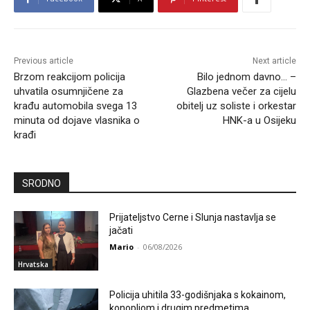
Previous article
Next article
Brzom reakcijom policija
Bilo jednom davno… –
uhvatila osumnjičene za
Glazbena večer za cijelu
krađu automobila svega 13
obitelj uz soliste i orkestar
minuta od dojave vlasnika o
HNK-a u Osijeku
krađi
SRODNO
Prijateljstvo Cerne i Slunja nastavlja se
jačati
Mario
-
06/08/2026
Hrvatska
Policija uhitila 33-godišnjaka s kokainom,
konopljom i drugim predmetima