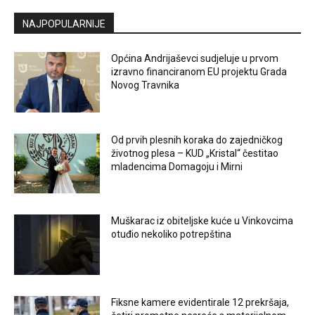
NAJPOPULARNIJE
Općina Andrijaševci sudjeluje u prvom
izravno financiranom EU projektu Grada
Novog Travnika
Od prvih plesnih koraka do zajedničkog
životnog plesa – KUD „Kristal“ čestitao
mladencima Domagoju i Mirni
Muškarac iz obiteljske kuće u Vinkovcima
otuđio nekoliko potrepština
Fiksne kamere evidentirale 12 prekršaja,