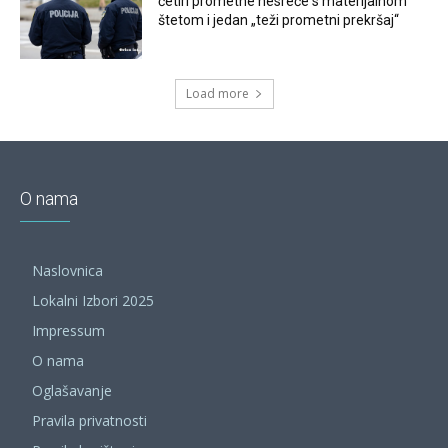
četiri prometne nesreće s materijalnom
štetom i jedan „teži prometni prekršaj“
Load more
O nama
Naslovnica
Lokalni Izbori 2025
Impressum
O nama
Oglašavanje
Pravila privatnosti