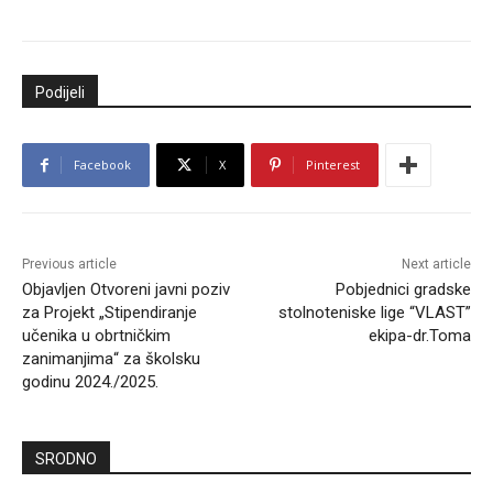
Podijeli
Facebook
X
Pinterest
Previous article
Next article
Objavljen Otvoreni javni poziv
Pobjednici gradske
za Projekt „Stipendiranje
stolnoteniske lige “VLAST”
učenika u obrtničkim
ekipa-dr.Toma
zanimanjima“ za školsku
godinu 2024./2025.
SRODNO