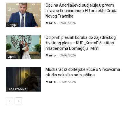
Općina Andrijaševci sudjeluje u prvom
izravno financiranom EU projektu Grada
Novog Travnika
Mario
-
09/08/2026
Regija
Od prvih plesnih koraka do zajedničkog
životnog plesa – KUD „Kristal“ čestitao
mladencima Domagoju i Mirni
Mario
-
09/08/2026
Vijesti
Muškarac iz obiteljske kuće u Vinkovcima
otuđio nekoliko potrepština
Mario
-
07/08/2026
Crna kronika