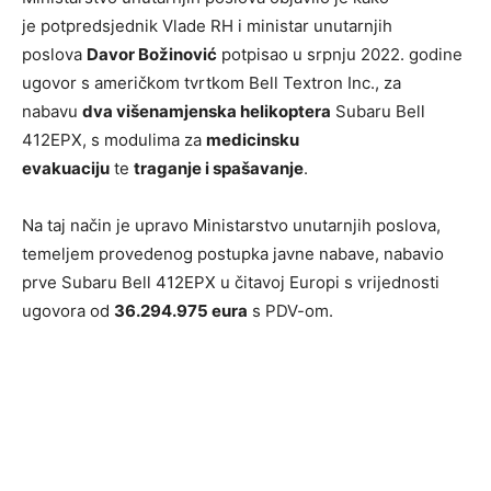
je potpredsjednik Vlade RH i ministar unutarnjih
poslova
Davor Božinović
potpisao u srpnju 2022. godine
ugovor s američkom tvrtkom Bell Textron Inc., za
nabavu
dva višenamjenska helikoptera
Subaru Bell
412EPX, s modulima za
medicinsku
evakuaciju
te
traganje i spašavanje
.
Na taj način je upravo Ministarstvo unutarnjih poslova,
temeljem provedenog postupka javne nabave, nabavio
prve Subaru Bell 412EPX u čitavoj Europi s vrijednosti
ugovora od
36.294.975 eura
s PDV-om.