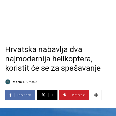
Hrvatska nabavlja dva
najmodernija helikoptera,
koristit će se za spašavanje
Mario
19/07/2022
Facebook
X
Pinterest