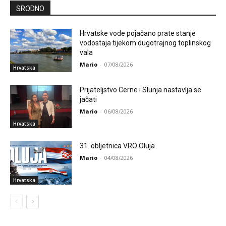
SRODNO
Hrvatske vode pojačano prate stanje
vodostaja tijekom dugotrajnog toplinskog
vala
Mario
-
07/08/2026
Hrvatska
Prijateljstvo Cerne i Slunja nastavlja se
jačati
Mario
-
06/08/2026
Hrvatska
31. obljetnica VRO Oluja
Mario
-
04/08/2026
Hrvatska