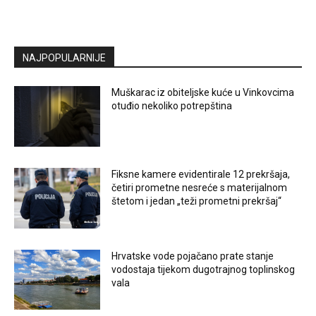
NAJPOPULARNIJE
Muškarac iz obiteljske kuće u Vinkovcima
otuđio nekoliko potrepština
Fiksne kamere evidentirale 12 prekršaja,
četiri prometne nesreće s materijalnom
štetom i jedan „teži prometni prekršaj“
Hrvatske vode pojačano prate stanje
vodostaja tijekom dugotrajnog toplinskog
vala