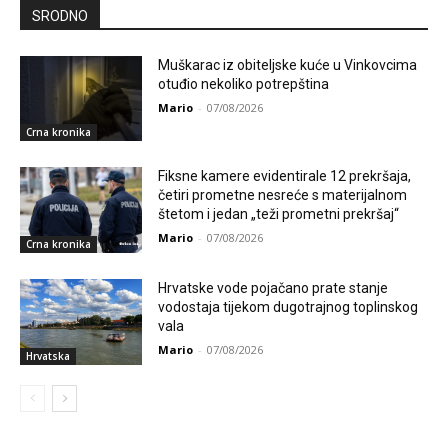
SRODNO
Muškarac iz obiteljske kuće u Vinkovcima
otuđio nekoliko potrepština
Mario
-
07/08/2026
Crna kronika
Fiksne kamere evidentirale 12 prekršaja,
četiri prometne nesreće s materijalnom
štetom i jedan „teži prometni prekršaj“
Mario
-
07/08/2026
Crna kronika
Hrvatske vode pojačano prate stanje
vodostaja tijekom dugotrajnog toplinskog
vala
Mario
-
07/08/2026
Hrvatska