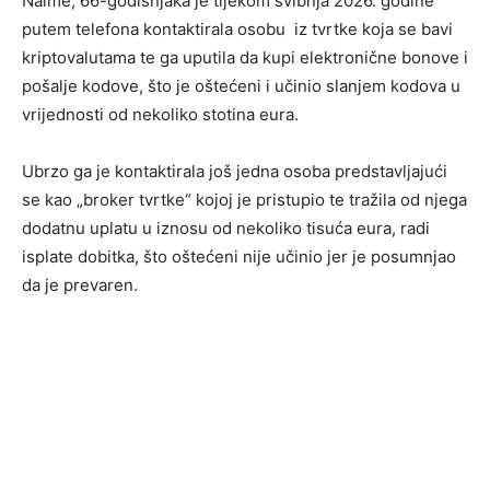
Naime, 66-godišnjaka je tijekom svibnja 2026. godine
putem telefona kontaktirala osobu iz tvrtke koja se bavi
kriptovalutama te ga uputila da kupi elektronične bonove i
pošalje kodove, što je oštećeni i učinio slanjem kodova u
vrijednosti od nekoliko stotina eura.
Ubrzo ga je kontaktirala još jedna osoba predstavljajući
se kao „broker tvrtke“ kojoj je pristupio te tražila od njega
dodatnu uplatu u iznosu od nekoliko tisuća eura, radi
isplate dobitka, što oštećeni nije učinio jer je posumnjao
da je prevaren.