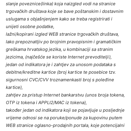
slanje poveznice(linka) koja naizgled vodi na stranice
trgovačkih društava koje se bave poštanskim i dostavnim
uslugama s objašnjenjem kako se treba registrirati i
unijeti osobne podatke,
lažni/kopirani izgled WEB stranice trgovačkih društava,
lako prepoznatljiv po brojnim pravopisnim i gramatičkim
greškama hrvatskog jezika, u kombinaciji sa stranim
jezicima, (najčešće se koriste Internet prevoditelji),
jedan od indikatora je i zahtjev za unosom podataka s
debitne/kreditne kartice (broj kartice te posebice tzv.
sigurnosni CVC/CVV troznamenkasti broj s poleđine
kartice),
zahtjev za pristup Internet bankarstvu (unos broja tokena,
OTP iz tokena i APPLI2/MAC iz tokena),
također jedan od indikatora koji se pojavljuje u posljednje
vrijeme odnosi se na poruke/ponude za kupovinu putem
WEB stranice oglasno-prodajnih portala, koje potencijalni