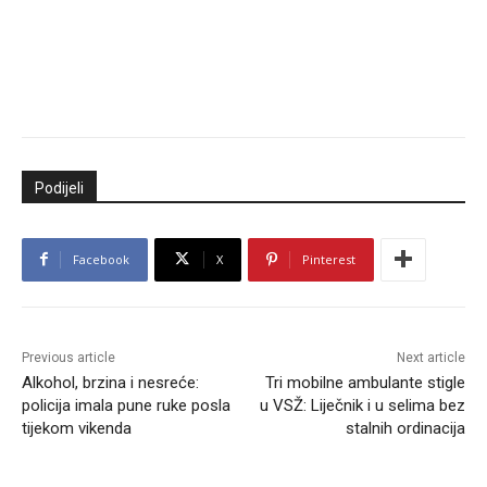
Podijeli
Facebook
X
Pinterest
Previous article
Next article
Alkohol, brzina i nesreće:
Tri mobilne ambulante stigle
policija imala pune ruke posla
u VSŽ: Liječnik i u selima bez
tijekom vikenda
stalnih ordinacija