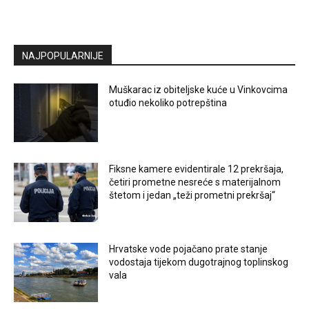
NAJPOPULARNIJE
Muškarac iz obiteljske kuće u Vinkovcima
otuđio nekoliko potrepština
Fiksne kamere evidentirale 12 prekršaja,
četiri prometne nesreće s materijalnom
štetom i jedan „teži prometni prekršaj“
Hrvatske vode pojačano prate stanje
vodostaja tijekom dugotrajnog toplinskog
vala