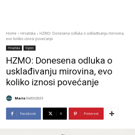
Home
Hrvatska
HZMO: Donesena odluka o usklađivanju mirovina,
evo koliko iznosi povećanje
Hrvatska
Vijesti
HZMO: Donesena odluka o
usklađivanju mirovina, evo
koliko iznosi povećanje
Mario
06/03/2025
Facebook
X
Pinterest