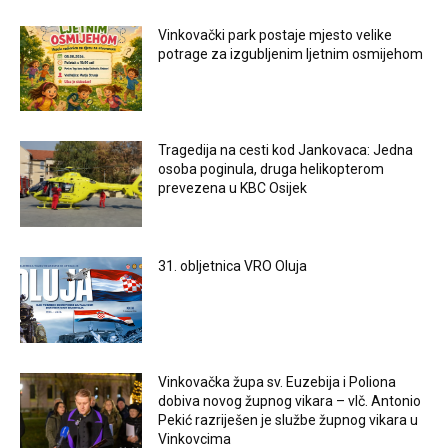
Vinkovački park postaje mjesto velike
potrage za izgubljenim ljetnim osmijehom
Tragedija na cesti kod Jankovaca: Jedna
osoba poginula, druga helikopterom
prevezena u KBC Osijek
31. obljetnica VRO Oluja
Vinkovačka župa sv. Euzebija i Poliona
dobiva novog župnog vikara – vlč. Antonio
Pekić razriješen je službe župnog vikara u
Vinkovcima