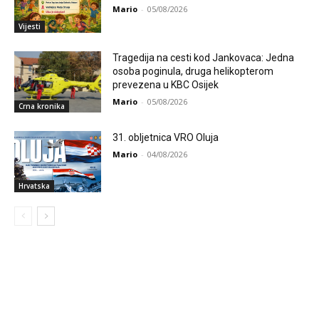
Mario
-
05/08/2026
Vijesti
Tragedija na cesti kod Jankovaca: Jedna
osoba poginula, druga helikopterom
prevezena u KBC Osijek
Mario
-
05/08/2026
Crna kronika
31. obljetnica VRO Oluja
Mario
-
04/08/2026
Hrvatska