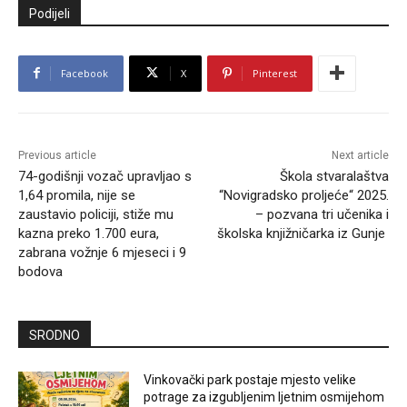
Podijeli
Facebook
X
Pinterest
Previous article
Next article
74-godišnji vozač upravljao s
Škola stvaralaštva
1,64 promila, nije se
“Novigradsko proljeće“ 2025.
zaustavio policiji, stiže mu
– pozvana tri učenika i
kazna preko 1.700 eura,
školska knjižničarka iz Gunje
zabrana vožnje 6 mjeseci i 9
bodova
SRODNO
Vinkovački park postaje mjesto velike
potrage za izgubljenim ljetnim osmijehom