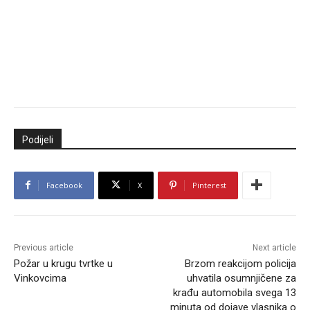
Podijeli
Facebook
X
Pinterest
Previous article
Next article
Požar u krugu tvrtke u
Brzom reakcijom policija
Vinkovcima
uhvatila osumnjičene za
krađu automobila svega 13
minuta od dojave vlasnika o