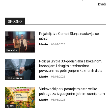
krađi
SRODNO
Prijateljstvo Cerne i Slunja nastavlja se
jačati
Mario
-
06/08/2026
Hrvatska
Policija uhitila 33-godišnjaka s kokainom,
konopljom i drugim predmetima
povezanim s počinjenjem kaznenih djela
Mario
-
06/08/2026
Crna kronika
Vinkovački park postaje mjesto velike
potrage za izgubljenim ljetnim osmijehom
Mario
-
05/08/2026
Vijesti