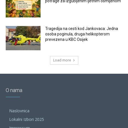
potrage za izgubljenim ljetnim osmijehom
Tragedija na cesti kod Jankovaca: Jedna
osoba poginula, druga helikopterom
prevezena u KBC Osijek
Load more
O nama
Naslovnica
Lokalni Izbori 2025
Impressum