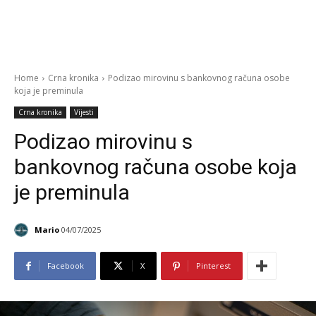
Home
Crna kronika
Podizao mirovinu s bankovnog računa osobe
koja je preminula
Crna kronika
Vijesti
Podizao mirovinu s
bankovnog računa osobe koja
je preminula
Mario
04/07/2025
Facebook
X
Pinterest