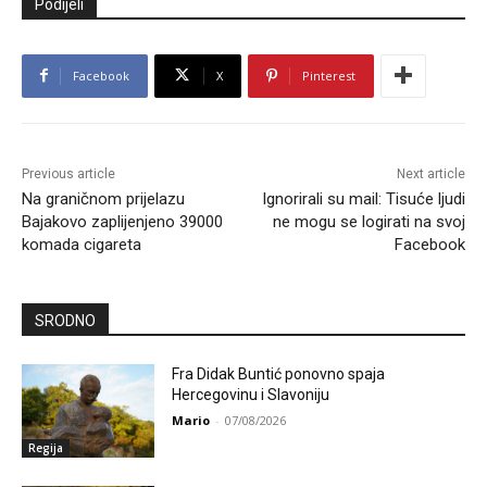
Podijeli
Facebook
X
Pinterest
Previous article
Next article
Na graničnom prijelazu
Ignorirali su mail: Tisuće ljudi
Bajakovo zaplijenjeno 39000
ne mogu se logirati na svoj
komada cigareta
Facebook
SRODNO
Fra Didak Buntić ponovno spaja
Hercegovinu i Slavoniju
Mario
-
07/08/2026
Regija