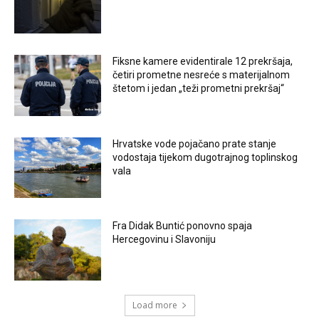
Fiksne kamere evidentirale 12 prekršaja,
četiri prometne nesreće s materijalnom
štetom i jedan „teži prometni prekršaj“
Hrvatske vode pojačano prate stanje
vodostaja tijekom dugotrajnog toplinskog
vala
Fra Didak Buntić ponovno spaja
Hercegovinu i Slavoniju
Load more