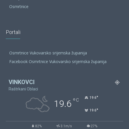
Osmrtnice
Portali
Osmrtnice Vukovarsko srijemska županija
Facebook Osmrtnice Vukovarsko srijemska županija
VINKOVCI
Raštrkani Oblaci
°
19.6
°
C
19.6
°
19.6
82%
3.1m/s
27%