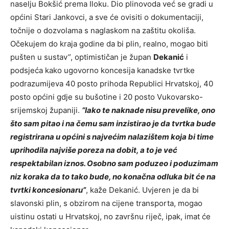
naselju Bokšić prema Iloku. Dio plinovoda već se gradi u
općini Stari Jankovci, a sve će ovisiti o dokumentaciji,
točnije o dozvolama s naglaskom na zaštitu okoliša.
Očekujem do kraja godine da bi plin, realno, mogao biti
pušten u sustav”, optimističan je župan
Dekanić
i
podsjeća kako ugovorno koncesija kanadske tvrtke
podrazumijeva 40 posto prihoda Republici Hrvatskoj, 40
posto općini gdje su bušotine i 20 posto Vukovarsko-
srijemskoj županiji.
“Iako te naknade nisu prevelike, ono
što sam pitao i na čemu sam inzistirao je da tvrtka bude
registrirana u općini s najvećim nalazištem koja bi time
uprihodila najviše poreza na dobit, a to je već
respektabilan iznos. Osobno sam poduzeo i poduzimam
niz koraka da to tako bude, no konačna odluka bit će na
tvrtki koncesionaru”
, kaže Dekanić. Uvjeren je da bi
slavonski plin, s obzirom na cijene transporta, mogao
uistinu ostati u Hrvatskoj, no završnu riječ, ipak, imat će