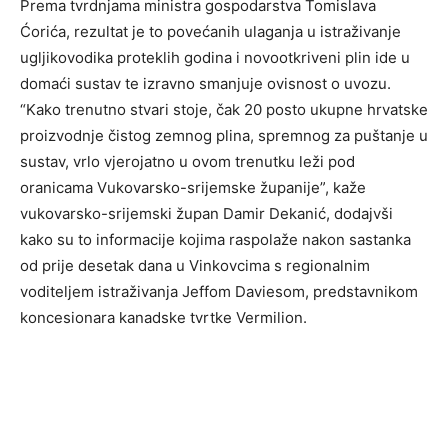
Prema tvrdnjama ministra gospodarstva Tomislava
Ćorića, rezultat je to povećanih ulaganja u istraživanje
ugljikovodika proteklih godina i novootkriveni plin ide u
domaći sustav te izravno smanjuje ovisnost o uvozu.
“Kako trenutno stvari stoje, čak 20 posto ukupne hrvatske
proizvodnje čistog zemnog plina, spremnog za puštanje u
sustav, vrlo vjerojatno u ovom trenutku leži pod
oranicama Vukovarsko-srijemske županije”, kaže
vukovarsko-srijemski župan Damir Dekanić, dodajvši
kako su to informacije kojima raspolaže nakon sastanka
od prije desetak dana u Vinkovcima s regionalnim
voditeljem istraživanja Jeffom Daviesom, predstavnikom
koncesionara kanadske tvrtke Vermilion.