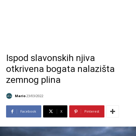
Ispod slavonskih njiva
otkrivena bogata nalazišta
zemnog plina
Mario
23/03/2022
Facebook
X
Pinterest