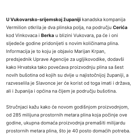
U Vukovarsko-srijemskoj županiji
kanadska kompanija
Vermilion otkrila je dva plinska polja, na području
Cerića
kod Vinkovaca i
Berka
u blizini Vukovara, pa će i oni
sljedeće godine pridonijeti s novim količinama plina.
Informacija je to koju je objavio Marijan Krpan,
predsjednik Uprave Agencije za ugljikovodike, dodavši
kako Hrvatska tako povećava proizvodnju plina sa šest
novih bušotina od kojih su dvije u najistočnijoj županiji, a
razveselila je Slavonce jer će korist od toga imati i država,
ali i županija i općina na čijem je području bušotina.
Stručnjaci kažu kako će novom godišnjom proizvodnjom,
od 285 milijuna prostornih metara plina koja počinje ove
godine, ukupna domaća proizvodnja premašiti milijardu
prostornih metara plina, što je 40 posto domaćih potreba.