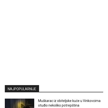
NAJPOPULARNIJE
Muškarac iz obiteljske kuće u Vinkovcima
otuđio nekoliko potrepština