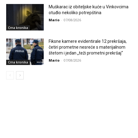
Muškarac iz obiteljske kuće u Vinkovcima
otuđio nekoliko potrepština
Mario
-
07/08/2026
Crna kronika
Fiksne kamere evidentirale 12 prekršaja,
četiri prometne nesreće s materijalnom
štetom i jedan „teži prometni prekršaj“
Mario
-
07/08/2026
Crna kronika