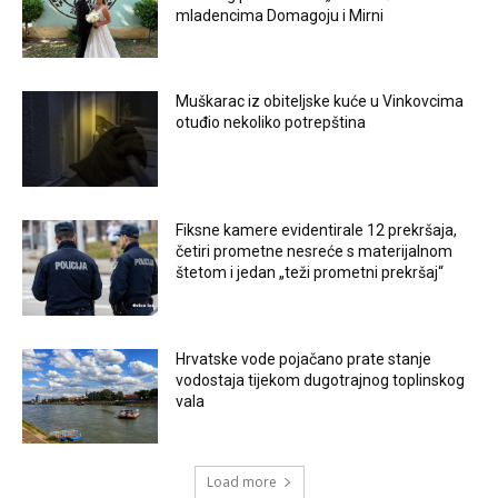
mladencima Domagoju i Mirni
Muškarac iz obiteljske kuće u Vinkovcima
otuđio nekoliko potrepština
Fiksne kamere evidentirale 12 prekršaja,
četiri prometne nesreće s materijalnom
štetom i jedan „teži prometni prekršaj“
Hrvatske vode pojačano prate stanje
vodostaja tijekom dugotrajnog toplinskog
vala
Load more