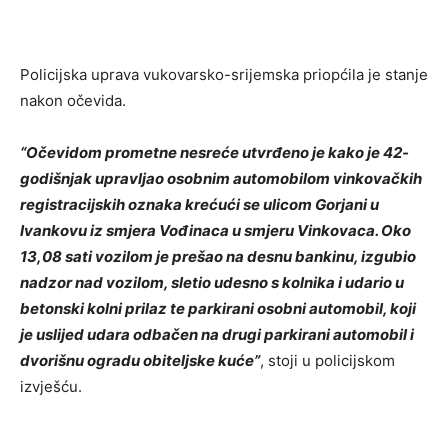
Policijska uprava vukovarsko-srijemska priopćila je stanje
nakon očevida.
“Očevidom prometne nesreće utvrđeno je kako je 42-
godišnjak upravljao osobnim automobilom vinkovačkih
registracijskih oznaka krećući se ulicom Gorjani u
Ivankovu iz smjera Vođinaca u smjeru Vinkovaca. Oko
13,08 sati vozilom je prešao na desnu bankinu, izgubio
nadzor nad vozilom, sletio udesno s kolnika i udario u
betonski kolni prilaz te parkirani osobni automobil, koji
je uslijed udara odbačen na drugi parkirani automobil i
dvorišnu ogradu obiteljske kuće”
, stoji u policijskom
izvješću.