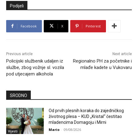
Podijeli
Facebook
X
Pinterest
Previous article
Next article
Policijski službenik udaljen iz
Regionalno PH za početnike i
službe, zbog vožnje sl. vozila
mlađe kadete u Vukovaru
pod utjecajem alkohola
SRODNO
Od prvih plesnih koraka do zajedničkog
životnog plesa – KUD „Kristal“ čestitao
mladencima Domagoju i Mirni
Mario
-
09/08/2026
Vijesti