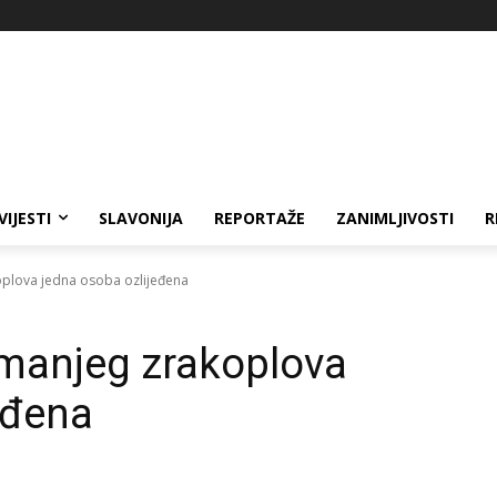
VIJESTI
SLAVONIJA
REPORTAŽE
ZANIMLJIVOSTI
R
plova jedna osoba ozlijeđena
 manjeg zrakoplova
eđena