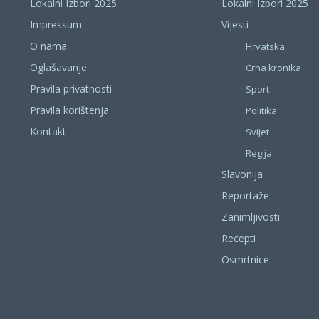
Lokalni Izbori 2025
Lokalni Izbori 2025
Impressum
Vijesti
O nama
Hrvatska
Oglašavanje
Crna kronika
Pravila privatnosti
Sport
Pravila korištenja
Politika
Kontakt
Svijet
Regija
Slavonija
Reportaže
Zanimljivosti
Recepti
Osmrtnice