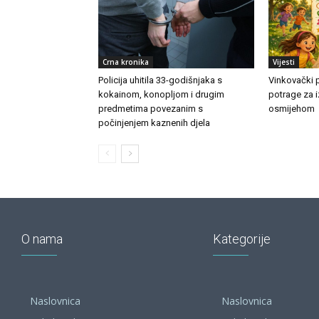
Crna kronika
Vijesti
Policija uhitila 33-godišnjaka s
Vinkovački p
kokainom, konopljom i drugim
potrage za i
predmetima povezanim s
osmijehom
počinjenjem kaznenih djela
O nama
Kategorije
Naslovnica
Naslovnica