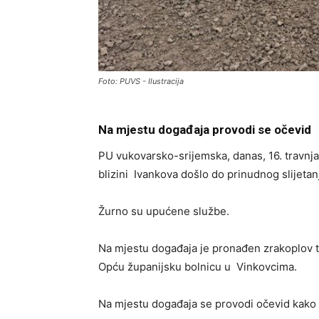
Foto: PUVS - Ilustracija
Na mjestu događaja provodi se očevid
PU vukovarsko-srijemska, danas, 16. travnja,
blizini Ivankova došlo do prinudnog slijeta
Žurno su upućene službe.
Na mjestu događaja je pronađen zrakoplov te
Opću županijsku bolnicu u Vinkovcima.
Na mjestu događaja se provodi očevid kako b