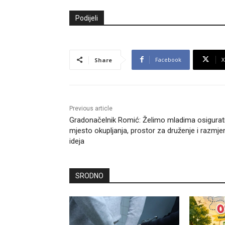
Podijeli
Facebook
X
Share
Previous article
Gradonačelnik Romić: Želimo mladima osigurat
mjesto okupljanja, prostor za druženje i razmje
ideja
SRODNO