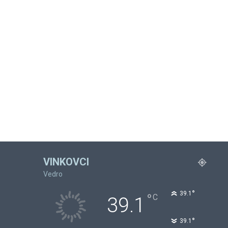
VINKOVCI
Vedro
°
39.1
°
C
39.1
°
39.1