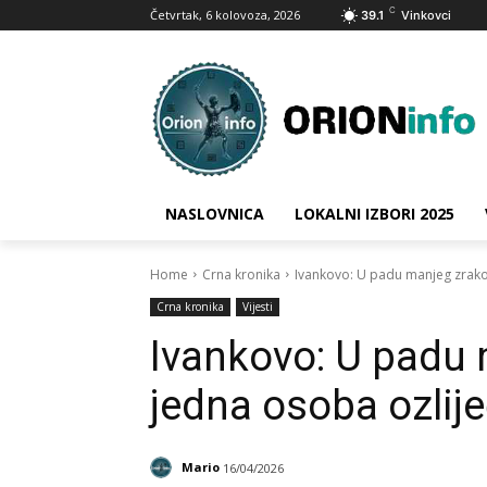
C
Četvrtak, 6 kolovoza, 2026
39.1
Vinkovci
NASLOVNICA
LOKALNI IZBORI 2025
Home
Crna kronika
Ivankovo: U padu manjeg zrako
Crna kronika
Vijesti
Ivankovo: U padu
jedna osoba ozlij
Mario
16/04/2026