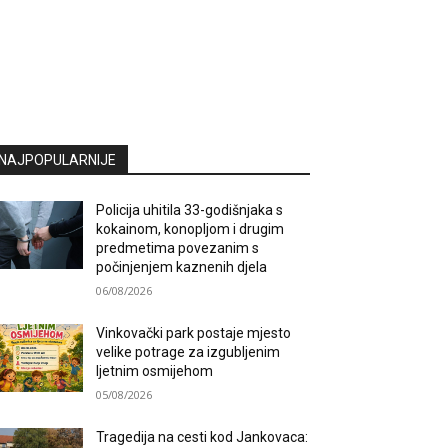
NAJPOPULARNIJE
Policija uhitila 33-godišnjaka s
kokainom, konopljom i drugim
predmetima povezanim s
počinjenjem kaznenih djela
06/08/2026
Vinkovački park postaje mjesto
velike potrage za izgubljenim
ljetnim osmijehom
05/08/2026
Tragedija na cesti kod Jankovaca: