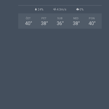
24%
4.3m/s
0%
ČET
PET
SUB
NED
PON
40
°
38
°
36
°
38
°
40
°