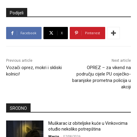
Podijeli
Facebook
X
Pinterest
Previous article
Next article
Vozači oprez, mokri i skliski
OPREZ – za vikend na
kolnici!
području cijele PU osječko-
baranjske prometna policija u
akciji
SRODNO
Muškarac iz obiteljske kuće u Vinkovcima
otuđio nekoliko potrepština
Mario
-
07/08/2026