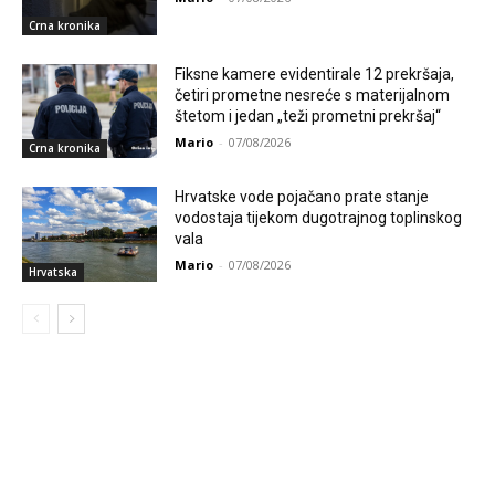
Crna kronika
Fiksne kamere evidentirale 12 prekršaja,
četiri prometne nesreće s materijalnom
štetom i jedan „teži prometni prekršaj“
Mario
-
07/08/2026
Crna kronika
Hrvatske vode pojačano prate stanje
vodostaja tijekom dugotrajnog toplinskog
vala
Mario
-
07/08/2026
Hrvatska