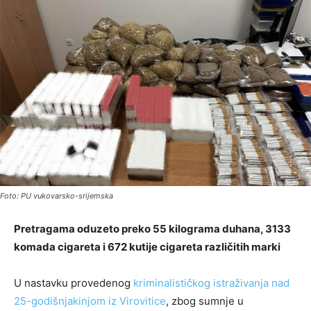
Foto: PU vukovarsko-srijemska
Pretragama oduzeto preko 55 kilograma duhana, 3133
komada cigareta i 672 kutije cigareta različitih marki
U nastavku provedenog
kriminalističkog istraživanja nad
25-godišnjakinjom iz Virovitice
, zbog sumnje u