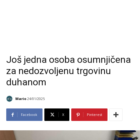
Još jedna osoba osumnjičena
za nedozvoljenu trgovinu
duhanom
Mario
24/01/2025
Facebook
X
Pinterest