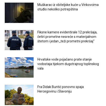
Muškarac iz obiteljske kuće u Vinkovcima
otuđio nekoliko potrepština
Fiksne kamere evidentirale 12 prekršaja,
četiri prometne nesreće s materijalnom
štetom i jedan „teži prometni prekršaj“
Hrvatske vode pojačano prate stanje
vodostaja tijekom dugotrajnog toplinskog
vala
Fra Didak Buntić ponovno spaja
Hercegovinu i Slavoniju