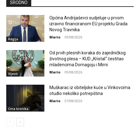
SRODNO
Općina Andrijaševci sudjeluje u prvom
izravno financiranom EU projektu Grada
Novog Travnika
Mario
-
09/08/2026
Regija
Od prvih plesnih koraka do zajedničkog
životnog plesa – KUD „Kristal“ čestitao
mladencima Domagoju i Mirni
Mario
-
09/08/2026
Vijesti
Muškarac iz obiteljske kuće u Vinkovcima
otuđio nekoliko potrepština
Mario
-
07/08/2026
Crna kronika