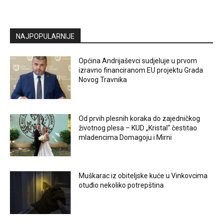
NAJPOPULARNIJE
Općina Andrijaševci sudjeluje u prvom
izravno financiranom EU projektu Grada
Novog Travnika
Od prvih plesnih koraka do zajedničkog
životnog plesa – KUD „Kristal“ čestitao
mladencima Domagoju i Mirni
Muškarac iz obiteljske kuće u Vinkovcima
otuđio nekoliko potrepština