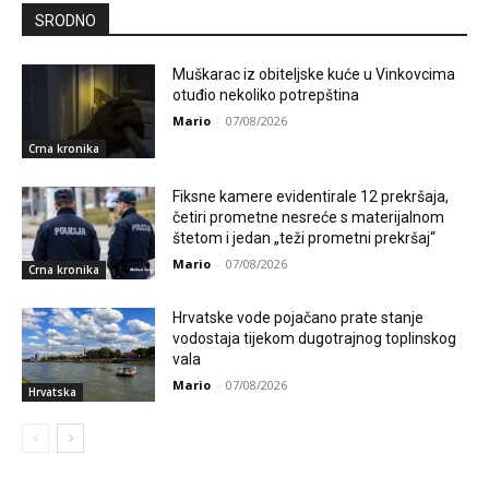
SRODNO
Muškarac iz obiteljske kuće u Vinkovcima
otuđio nekoliko potrepština
Mario
-
07/08/2026
Crna kronika
Fiksne kamere evidentirale 12 prekršaja,
četiri prometne nesreće s materijalnom
štetom i jedan „teži prometni prekršaj“
Mario
-
07/08/2026
Crna kronika
Hrvatske vode pojačano prate stanje
vodostaja tijekom dugotrajnog toplinskog
vala
Mario
-
07/08/2026
Hrvatska