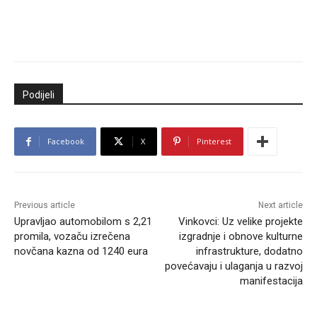
Podijeli
Facebook
X
Pinterest
Previous article
Next article
Upravljao automobilom s 2,21
Vinkovci: Uz velike projekte
promila, vozaču izrečena
izgradnje i obnove kulturne
novčana kazna od 1240 eura
infrastrukture, dodatno
povećavaju i ulaganja u razvoj
manifestacija