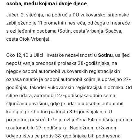
osoba, među kojima i dvoje djece
.
Jučer, 2. siječnja, na području PU vukovarsko-srijemske
zabilježeno je 11 prometnih nesreća, od čega tri nesreće
s ozlijeđenim osobama (Sotin, cesta Vrbanja-Spačva,
cesta Otok-Vrbanja).
Oko 12,40 u Ulici Hrvatske nezavisnosti u
Sotinu
, uslijed
nepoštivanja prednosti prolaska 38-godišnjaka, na
njegov osobni automobil vukovarskih registracijskih
oznaka naletio je osobni automobil kojim je upravljao 27-
godišnjak, također vukovarskih registracijskih oznaka. Od
siline udara, automobil 27-godišnjaka odbio se na
šljunčanu površinu, gdje je udario u osobni automobil
kojeg je prethodno parkirala 39-godišnjakinja. U
prometnoj nesreći teže je ozlijeđena 54-godišnja putnica
u automobilu 27-godišnjaka. Nadležnom državnom
odvjetništvu će protiv 38-godišnjaka biti podnesena