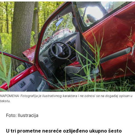
NAPOMENA: Fotografija je ilustrativnog karaktera i ne odnosi se na događaj opisan u
tekstu.
Foto: Ilustracija
U tri prometne nesreće ozlijeđeno ukupno šesto