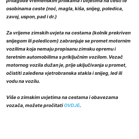
prilagode vremenskim prilikama i uvjetima na cesti te
osobinama ceste (noć, magla, kiša, snijeg, poledica,
zavoj, uspon, pad i dr.)
Za vrijeme zimskih uvjeta na cestama (kolnik prekriven
snijegom ili poledicom) zabranjuje se promet motornim
vozilima koja nemaju propisanu zimsku opremu i
teretnim automobilima s priključnim vozilom. Vozač
motornog vozila dužan je, prije uključivanja u promet,
očistiti zaleđena vjetrobranska stakla i snijeg, led ili
vodu na vozilu.
Više o zimskim uvjetima na cestama i obavezama
vozača, možete pročitati
OVDJE
.