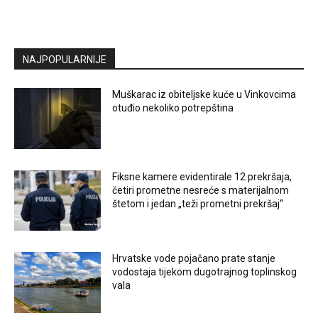
NAJPOPULARNIJE
Muškarac iz obiteljske kuće u Vinkovcima
otuđio nekoliko potrepština
Fiksne kamere evidentirale 12 prekršaja,
četiri prometne nesreće s materijalnom
štetom i jedan „teži prometni prekršaj“
Hrvatske vode pojačano prate stanje
vodostaja tijekom dugotrajnog toplinskog
vala