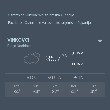
Osmrtnice Vukovarsko srijemska županija
Facebook Osmrtnice Vukovarsko srijemska županija
VINKOVCI
Blaga Naoblaka
°
35.7
°
C
35.7
°
35.7
32%
8.5m/s
18%
PET
SUB
NED
PON
UTO
34
°
34
°
37
°
40
°
42
°