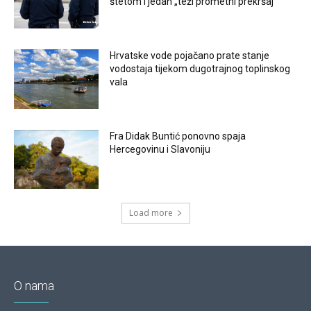
štetom i jedan „teži prometni prekršaj“
Hrvatske vode pojačano prate stanje
vodostaja tijekom dugotrajnog toplinskog
vala
Fra Didak Buntić ponovno spaja
Hercegovinu i Slavoniju
Load more
O nama