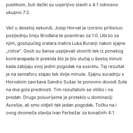
publikom, žuti dečki su uvjerljivo slavili s 4:1 odnosno
ukupno 7:2.
Već u desetoj sekundi, Josip Horvat je izvrsno pritisnuo
posljednju liniju Brođana te poentirao za 1:0. Ubrzo za
njim, gostujućeg vratara matira Luka Buranji nakon sjajne
„rolice“. Gosti su šanse uspijevali stvoriti tek iz ponekog
kontranapada ili prekida što je bio slučaj u šestoj minuti
kada zabijaju svoj jedini pogodak na susretu. Taj rezultat
je na semaforu stajao tek dvije minute. Sjajnu suradnju s
Horvatom završava Sandro Sušac te ponovno dovodi žute
na dva gola prednosti. Tim rezultatom se otišlo i na
predah. Drugo poluvrijeme je proteklo u dominaciji
Aurelije, ali smo vidjeli tek jedan pogodak. Točku na i
ovog dvomeča stavlja Ivan Ferbežar za konačnih 4:1.