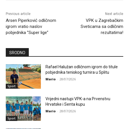
Previous article
Next article
Arsen Piperković odličnom
VPK u Zagrebačkim
igrom vratio naslov
Sveticama sa odličnim
pobjednika ”Super lige”
rezultatima!
SRODNO
Rafael Halužan odličnom igrom do titule
pobjednika teniskog turnira u Splitu
Mario
-
28/07/2026
Sport
Vrijedni nastupi VPK-a na Prvenstvu
Hrvatske i Senta kupu
Mario
-
28/07/2026
Sport