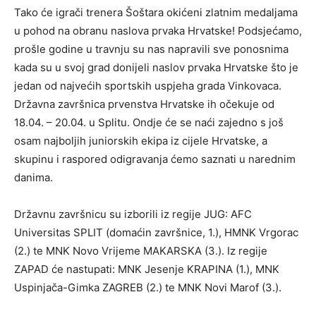
Tako će igrači trenera Šoštara okićeni zlatnim medaljama
u pohod na obranu naslova prvaka Hrvatske! Podsjećamo,
prošle godine u travnju su nas napravili sve ponosnima
kada su u svoj grad donijeli naslov prvaka Hrvatske što je
jedan od najvećih sportskih uspjeha grada Vinkovaca.
Državna završnica prvenstva Hrvatske ih očekuje od
18.04. – 20.04. u Splitu. Ondje će se naći zajedno s još
osam najboljih juniorskih ekipa iz cijele Hrvatske, a
skupinu i raspored odigravanja ćemo saznati u narednim
danima.
Državnu završnicu su izborili iz regije JUG: AFC
Universitas SPLIT (domaćin završnice, 1.), HMNK Vrgorac
(2.) te MNK Novo Vrijeme MAKARSKA (3.). Iz regije
ZAPAD će nastupati: MNK Jesenje KRAPINA (1.), MNK
Uspinjača-Gimka ZAGREB (2.) te MNK Novi Marof (3.).