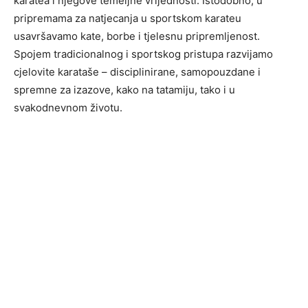
karatea i njegove temeljne vrijednosti. Istodobno, u
pripremama za natjecanja u sportskom karateu
usavršavamo kate, borbe i tjelesnu pripremljenost.
Spojem tradicionalnog i sportskog pristupa razvijamo
cjelovite karataše – disciplinirane, samopouzdane i
spremne za izazove, kako na tatamiju, tako i u
svakodnevnom životu.