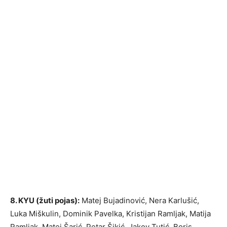
8. KYU (žuti pojas):
Matej Bujadinović, Nera Karlušić,
Luka Miškulin, Dominik Pavelka, Kristijan Ramljak, Matija
Ramljak, Matej Šarić, Petar Šikić, Jakov Tutić, Boris