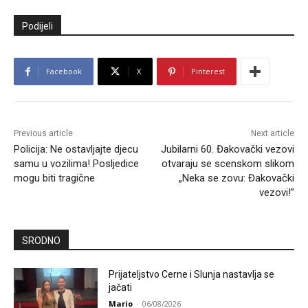
Podijeli
Facebook
X
Pinterest
Previous article
Next article
Policija: Ne ostavljajte djecu
Jubilarni 60. Đakovački vezovi
samu u vozilima! Posljedice
otvaraju se scenskom slikom
mogu biti tragične
„Neka se zovu: Đakovački
vezovi!”
SRODNO
Prijateljstvo Cerne i Slunja nastavlja se
jačati
Mario
-
06/08/2026