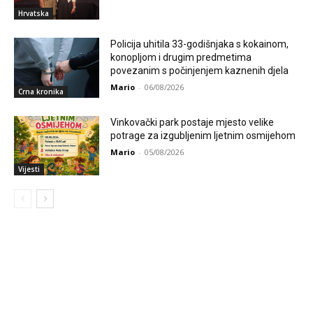
Hrvatska
Policija uhitila 33-godišnjaka s kokainom,
konopljom i drugim predmetima
povezanim s počinjenjem kaznenih djela
Mario
-
06/08/2026
Crna kronika
Vinkovački park postaje mjesto velike
potrage za izgubljenim ljetnim osmijehom
Mario
-
05/08/2026
Vijesti