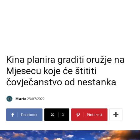
Kina planira graditi oružje na
Mjesecu koje će štititi
čovječanstvo od nestanka
Mario
23/07/2022
Facebook
X
Pinterest