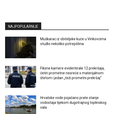
NAJPOPULARNIJE
Muškarac iz obiteljske kuće u Vinkovcima
otuđio nekoliko potrepština
Fiksne kamere evidentirale 12 prekršaja,
četiri prometne nesreće s materijalnom
štetom i jedan „teži prometni prekršaj“
Hrvatske vode pojačano prate stanje
vodostaja tijekom dugotrajnog toplinskog
vala