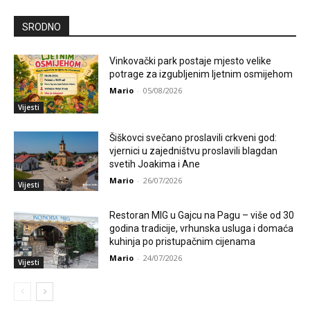
SRODNO
Vinkovački park postaje mjesto velike
potrage za izgubljenim ljetnim osmijehom
Mario
-
05/08/2026
Vijesti
Šiškovci svečano proslavili crkveni god:
vjernici u zajedništvu proslavili blagdan
svetih Joakima i Ane
Mario
-
26/07/2026
Vijesti
Restoran MIG u Gajcu na Pagu – više od 30
godina tradicije, vrhunska usluga i domaća
kuhinja po pristupačnim cijenama
Mario
-
24/07/2026
Vijesti