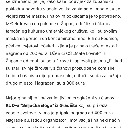
se iznenadio, jer je, kako kaže, oduvijek za županjsku
pokladnu povorku vladalo veliko zanimanje i mogle su se
vidjeti razne maske. I na ovim pokladama je to potvrđeno.
Iz Đeletovaca na poklade u Županju došli su i članovi
tamošnjeg kulturno umjetničkog društva, koji su svojim
maskama poručili da konzumiramo med. Bili su košnice,
pčelice, cvjetovi, pčelari. Njima je pripalo treće mjesto i
nagrada od 200 eura. Učenici OŠ „Mate Lovrak“ iz
Županje odjenuli su se u žirove i zapjevali pjesmu „Ej, kad
su stari svinje žirovali“, a članovi prosudbene komisije,
kojima baš ništa nije promaknulo, odlučili su da zaslužuju
drugo mjesto. Nagrađeni su s 300 eura.
Najoriginalnijim i najzanimljivijim proglašeni su članovi
KUD-a “Seljačka sloga” iz Gradišta
koji su prikazali
vesele svatove. Njima je pripala nagrada od 400 eura.
Nagrade su, ističu organizatori, motivacija i na neki način
zahvala svima koji su odvojili vrijeme potrudili se i izradili