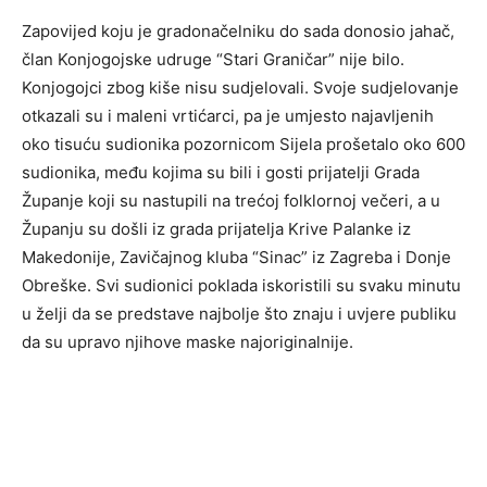
Zapovijed koju je gradonačelniku do sada donosio jahač,
član Konjogojske udruge “Stari Graničar” nije bilo.
Konjogojci zbog kiše nisu sudjelovali. Svoje sudjelovanje
otkazali su i maleni vrtićarci, pa je umjesto najavljenih
oko tisuću sudionika pozornicom Sijela prošetalo oko 600
sudionika, među kojima su bili i gosti prijatelji Grada
Županje koji su nastupili na trećoj folklornoj večeri, a u
Županju su došli iz grada prijatelja Krive Palanke iz
Makedonije, Zavičajnog kluba “Sinac” iz Zagreba i Donje
Obreške. Svi sudionici poklada iskoristili su svaku minutu
u želji da se predstave najbolje što znaju i uvjere publiku
da su upravo njihove maske najoriginalnije.