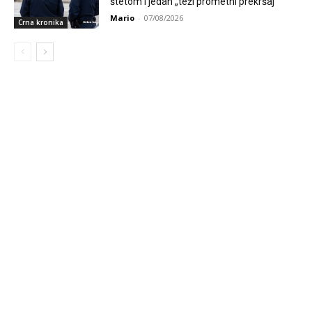
štetom i jedan „teži prometni prekršaj“
Mario
-
07/08/2026
Crna kronika