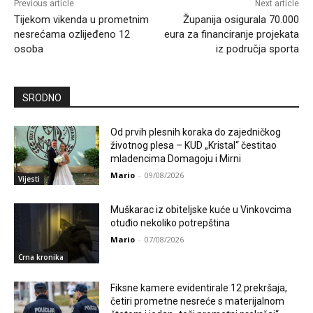
Previous article
Next article
Tijekom vikenda u prometnim
Županija osigurala 70.000
nesrećama ozlijeđeno 12
eura za financiranje projekata
osoba
iz područja sporta
SRODNO
Od prvih plesnih koraka do zajedničkog
životnog plesa – KUD „Kristal“ čestitao
mladencima Domagoju i Mirni
Mario
-
09/08/2026
Vijesti
Muškarac iz obiteljske kuće u Vinkovcima
otuđio nekoliko potrepština
Mario
-
07/08/2026
Crna kronika
Fiksne kamere evidentirale 12 prekršaja,
četiri prometne nesreće s materijalnom