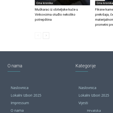
Crna kronika
Crna kronika
Muškarac iz obiteljske kuće u
Fiksne kamer
Vinkovcima otuđio nekoliko
prekršaja, č
potrepština
materijalnom
prometni pre
O nama
Kategorije
Naslovnica
Naslovnica
Lokalni Izbori 2025
Lokalni Izbori 2025
Impressum
Vijesti
O nama
Hrvatska