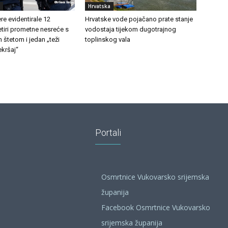
Hrvatska
e evidentirale 12
Hrvatske vode pojačano prate stanje
etiri prometne nesreće s
vodostaja tijekom dugotrajnog
 štetom i jedan „teži
toplinskog vala
kršaj“
Portali
Osmrtnice Vukovarsko srijemska
županija
Facebook Osmrtnice Vukovarsko
srijemska županija