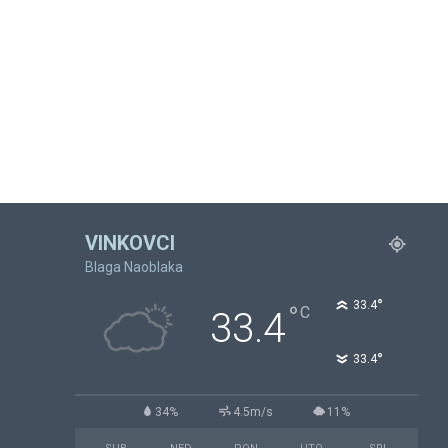
VINKOVCI
Blaga Naoblaka
°
33.4
°
C
33.4
°
33.4
34%
4.5m/s
11%