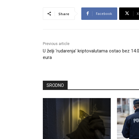
Facebook
X
Share
Previous article
U želji ‘rudarenja’ kriptovalutama ostao bez 14.
eura
SRODNO