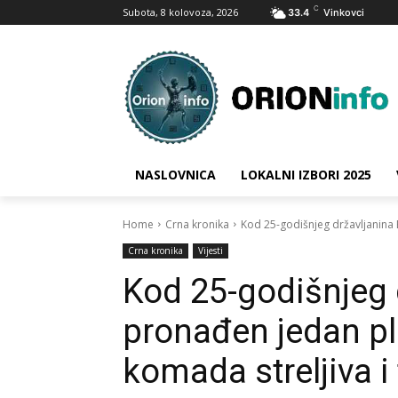
C
Subota, 8 kolovoza, 2026
33.4
Vinkovci
NASLOVNICA
LOKALNI IZBORI 2025
Home
Crna kronika
Kod 25-godišnjeg državljanina B
Crna kronika
Vijesti
Kod 25-godišnjeg 
pronađen jedan pli
komada streljiva i 