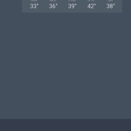
SUB
NED
PON
UTO
SRI
33
°
36
°
39
°
42
°
38
°