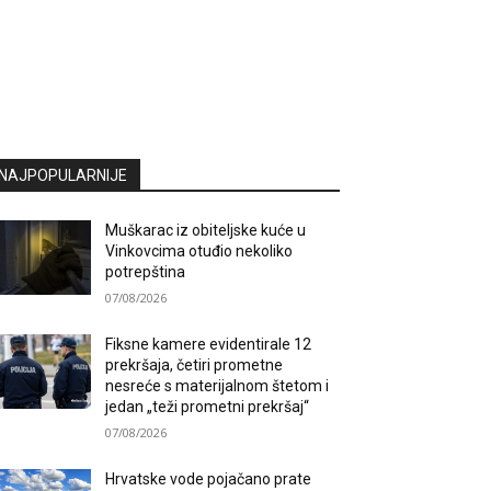
NAJPOPULARNIJE
Muškarac iz obiteljske kuće u
Vinkovcima otuđio nekoliko
potrepština
07/08/2026
Fiksne kamere evidentirale 12
prekršaja, četiri prometne
nesreće s materijalnom štetom i
jedan „teži prometni prekršaj“
07/08/2026
Hrvatske vode pojačano prate