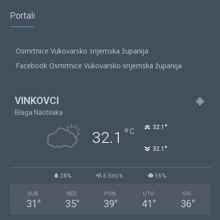
Portali
Osmrtnice Vukovarsko srijemska županija
Facebook Osmrtnice Vukovarsko srijemska županija
VINKOVCI
Blaga Naoblaka
°
32.1
°
C
32.1
°
32.1
28%
6.5m/s
16%
SUB
NED
PON
UTO
SRI
31
°
35
°
39
°
41
°
36
°