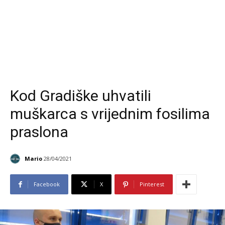
Kod Gradiške uhvatili
muškarca s vrijednim fosilima
praslona
Mario
28/04/2021
Facebook
X
Pinterest