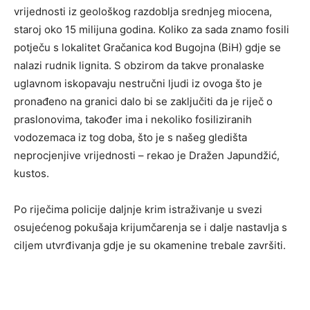
vrijednosti iz geološkog razdoblja srednjeg miocena,
staroj oko 15 milijuna godina. Koliko za sada znamo fosili
potječu s lokalitet Gračanica kod Bugojna (BiH) gdje se
nalazi rudnik lignita. S obzirom da takve pronalaske
uglavnom iskopavaju nestručni ljudi iz ovoga što je
pronađeno na granici dalo bi se zaključiti da je riječ o
praslonovima, također ima i nekoliko fosiliziranih
vodozemaca iz tog doba, što je s našeg gledišta
neprocjenjive vrijednosti – rekao je Dražen Japundžić,
kustos.
Po riječima policije daljnje krim istraživanje u svezi
osujećenog pokušaja krijumčarenja se i dalje nastavlja s
ciljem utvrđivanja gdje je su okamenine trebale završiti.