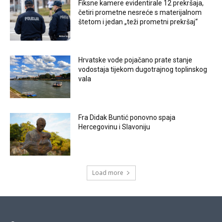
Fiksne kamere evidentirale 12 prekršaja,
četiri prometne nesreće s materijalnom
štetom i jedan „teži prometni prekršaj“
Hrvatske vode pojačano prate stanje
vodostaja tijekom dugotrajnog toplinskog
vala
Fra Didak Buntić ponovno spaja
Hercegovinu i Slavoniju
Load more