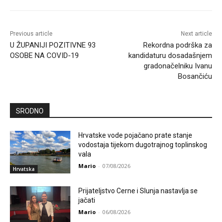
Previous article
Next article
U ŽUPANIJI POZITIVNE 93
Rekordna podrška za
OSOBE NA COVID-19
kandidaturu dosadašnjem
gradonačelniku Ivanu
Bosančiću
SRODNO
Hrvatske vode pojačano prate stanje
vodostaja tijekom dugotrajnog toplinskog
vala
Mario
-
07/08/2026
Hrvatska
Prijateljstvo Cerne i Slunja nastavlja se
jačati
Mario
-
06/08/2026