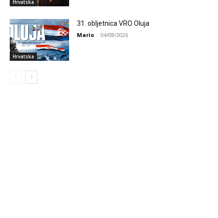
Hrvatska
31. obljetnica VRO Oluja
Mario
-
04/08/2026
Hrvatska