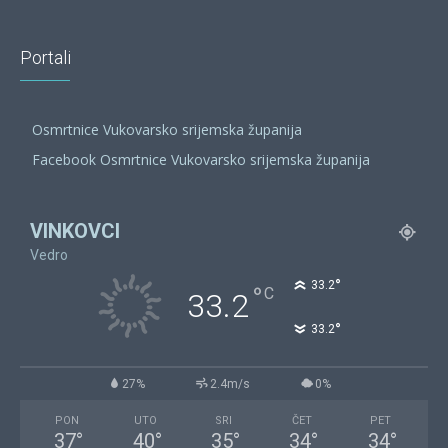
Portali
Osmrtnice Vukovarsko srijemska županija
Facebook Osmrtnice Vukovarsko srijemska županija
VINKOVCI
Vedro
°
33.2
°
C
33.2
°
33.2
27%
2.4m/s
0%
PON
UTO
SRI
ČET
PET
37
°
40
°
35
°
34
°
34
°