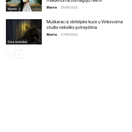
mladencima Domagoju i Mirni
Mario
-
09/08/2026
Vijesti
Muškarac iz obiteljske kuće u Vinkovcima
otuđio nekoliko potrepština
Mario
-
07/08/2026
Crna kronika