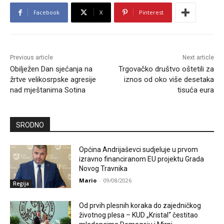
Facebook
X
Pinterest
Previous article
Next article
Obilježen Dan sjećanja na
Trgovačko društvo oštetili za
žrtve velikosrpske agresije
iznos od oko više desetaka
nad mještanima Sotina
tisuća eura
SRODNO
Općina Andrijaševci sudjeluje u prvom
izravno financiranom EU projektu Grada
Novog Travnika
Mario
-
09/08/2026
Regija
Od prvih plesnih koraka do zajedničkog
životnog plesa – KUD „Kristal“ čestitao