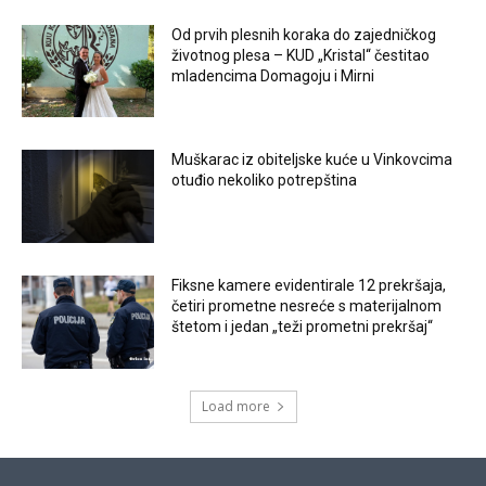
Od prvih plesnih koraka do zajedničkog
životnog plesa – KUD „Kristal“ čestitao
mladencima Domagoju i Mirni
Muškarac iz obiteljske kuće u Vinkovcima
otuđio nekoliko potrepština
Fiksne kamere evidentirale 12 prekršaja,
četiri prometne nesreće s materijalnom
štetom i jedan „teži prometni prekršaj“
Load more