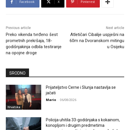
Facebook
X
Pinterest
Previous article
Next article
Preko vikenda tvrđeno šest
Atletičari Cibalije uspješni na
prometnih prekršaja, 18-
60m na Dvoranskom mitingu
godišnjakinja odbila testiranje
u Osijeku
na opojne droge
SRODNO
Prijateljstvo Cerne i Slunja nastavlja se
jačati
Mario
-
06/08/2026
Hrvatska
Policija uhitila 33-godišnjaka s kokainom,
konopljom i drugim predmetima