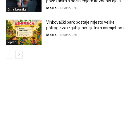
povezanim s počinjenjem kaznenih djela
Mario
-
06/08/2026
Crna kronika
Vinkovački park postaje mjesto velike
potrage za izgubljenim ljetnim osmijehom
Mario
-
05/08/2026
Vijesti