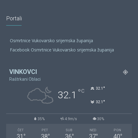
Portali
Osmrtnice Vukovarsko srijemska županija
Facebook Osmrtnice Vukovarsko srijemska županija
VINKOVCI
Raštrkani Oblaci
°
32.1
°
C
32.1
°
32.1
35%
4.9m/s
30%
ČET
PET
SUB
NED
PON
31
°
38
°
36
°
37
°
40
°