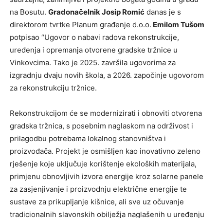
na Bosutu.
Gradonačelnik Josip Romić
danas je s
direktorom tvrtke Planum građenje d.o.o.
Emilom Tušom
potpisao “Ugovor o nabavi radova rekonstrukcije,
uređenja i opremanja otvorene gradske tržnice u
Vinkovcima. Tako je 2025. završila ugovorima za
izgradnju dvaju novih škola, a 2026. započinje ugovorom
za rekonstrukciju tržnice.
Rekonstrukcijom će se modernizirati i obnoviti otvorena
gradska tržnica, s posebnim naglaskom na održivost i
prilagodbu potrebama lokalnog stanovništva i
proizvođača. Projekt je osmišljen kao inovativno zeleno
rješenje koje uključuje korištenje ekoloških materijala,
primjenu obnovljivih izvora energije kroz solarne panele
za zasjenjivanje i proizvodnju električne energije te
sustave za prikupljanje kišnice, ali sve uz očuvanje
tradicionalnih slavonskih obilježja naglašenih u uređenju