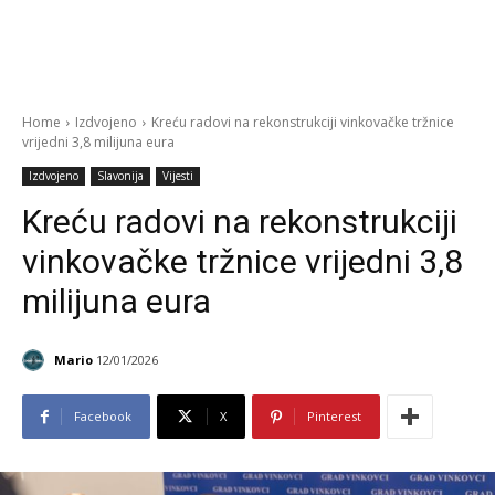
Home
Izdvojeno
Kreću radovi na rekonstrukciji vinkovačke tržnice
vrijedni 3,8 milijuna eura
Izdvojeno
Slavonija
Vijesti
Kreću radovi na rekonstrukciji
vinkovačke tržnice vrijedni 3,8
milijuna eura
Mario
12/01/2026
Facebook
X
Pinterest