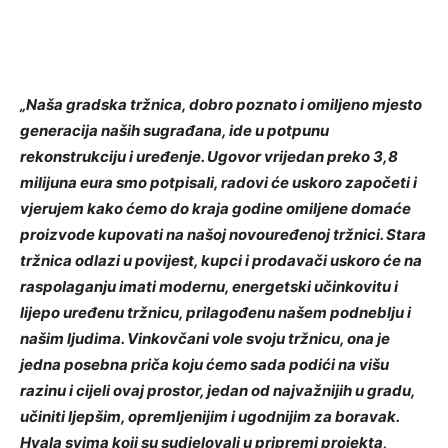
„Naša gradska tržnica, dobro poznato i omiljeno mjesto
generacija naših sugrađana, ide u potpunu
rekonstrukciju i uređenje. Ugovor vrijedan preko 3,8
milijuna eura smo potpisali, radovi će uskoro započeti i
vjerujem kako ćemo do kraja godine omiljene domaće
proizvode kupovati na našoj novouređenoj tržnici. Stara
tržnica odlazi u povijest, kupci i prodavači uskoro će na
raspolaganju imati modernu, energetski učinkovitu i
lijepo uređenu tržnicu, prilagođenu našem podneblju i
našim ljudima. Vinkovčani vole svoju tržnicu, ona je
jedna posebna priča koju ćemo sada podići na višu
razinu i cijeli ovaj prostor, jedan od najvažnijih u gradu,
učiniti ljepšim, opremljenijim i ugodnijim za boravak.
Hvala svima koji su sudjelovali u pripremi projekta,