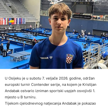
U Osijeku je u subotu 7. veljače 2026. godine, održan
europski turnir Contender serije, na kojem je Kristijan
Andabak ostvario izniman sportski uspjeh osvojivši 1.
mjesto u B turniru.
Tijekom cjelodnevnog natjecanja Andabak je pokazao