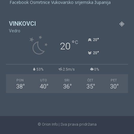
Facebook Osmrtnice Vukovarsko srijemska županija
VINKOVCI
Vedro
°
20
°
C
20
°
20
53%
2.5m/s
0%
PON
UTO
SRI
ČET
PET
38
°
40
°
36
°
35
°
30
°
© Orion Info | Sva prava pridržana