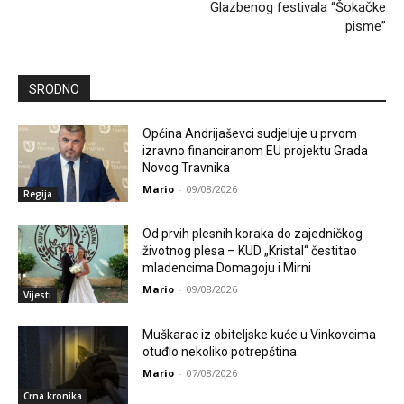
Glazbenog festivala “Šokačke
pisme”
SRODNO
Općina Andrijaševci sudjeluje u prvom
izravno financiranom EU projektu Grada
Novog Travnika
Mario
-
09/08/2026
Regija
Od prvih plesnih koraka do zajedničkog
životnog plesa – KUD „Kristal“ čestitao
mladencima Domagoju i Mirni
Mario
-
09/08/2026
Vijesti
Muškarac iz obiteljske kuće u Vinkovcima
otuđio nekoliko potrepština
Mario
-
07/08/2026
Crna kronika