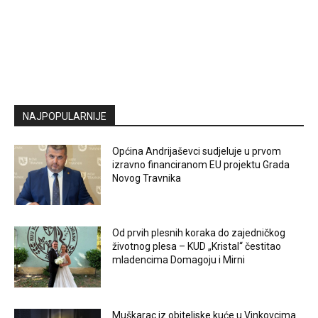
NAJPOPULARNIJE
Općina Andrijaševci sudjeluje u prvom
izravno financiranom EU projektu Grada
Novog Travnika
Od prvih plesnih koraka do zajedničkog
životnog plesa – KUD „Kristal“ čestitao
mladencima Domagoju i Mirni
Muškarac iz obiteljske kuće u Vinkovcima