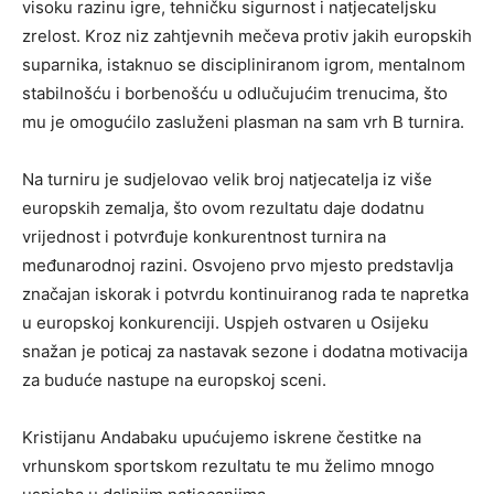
visoku razinu igre, tehničku sigurnost i natjecateljsku
zrelost. Kroz niz zahtjevnih mečeva protiv jakih europskih
suparnika, istaknuo se discipliniranom igrom, mentalnom
stabilnošću i borbenošću u odlučujućim trenucima, što
mu je omogućilo zasluženi plasman na sam vrh B turnira.
Na turniru je sudjelovao velik broj natjecatelja iz više
europskih zemalja, što ovom rezultatu daje dodatnu
vrijednost i potvrđuje konkurentnost turnira na
međunarodnoj razini. Osvojeno prvo mjesto predstavlja
značajan iskorak i potvrdu kontinuiranog rada te napretka
u europskoj konkurenciji. Uspjeh ostvaren u Osijeku
snažan je poticaj za nastavak sezone i dodatna motivacija
za buduće nastupe na europskoj sceni.
Kristijanu Andabaku upućujemo iskrene čestitke na
vrhunskom sportskom rezultatu te mu želimo mnogo