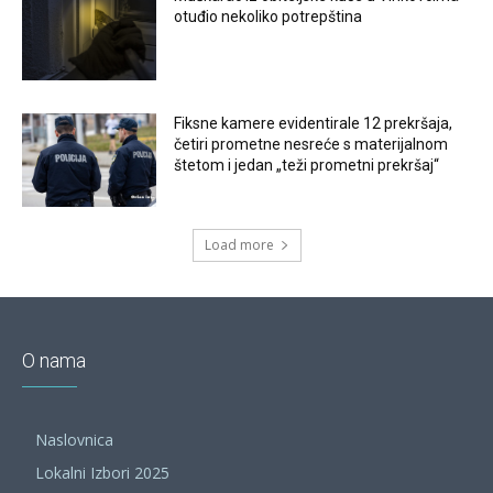
otuđio nekoliko potrepština
Fiksne kamere evidentirale 12 prekršaja,
četiri prometne nesreće s materijalnom
štetom i jedan „teži prometni prekršaj“
Load more
O nama
Naslovnica
Lokalni Izbori 2025