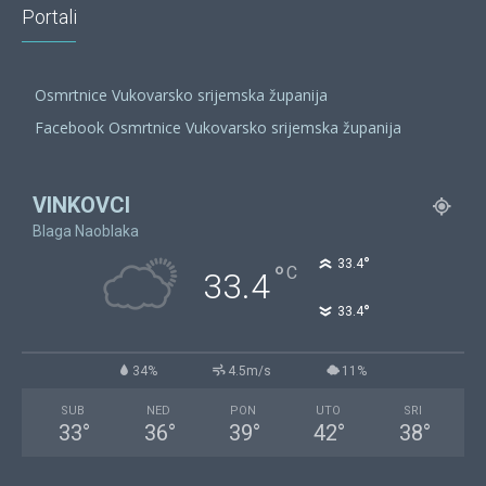
Portali
Osmrtnice Vukovarsko srijemska županija
Facebook Osmrtnice Vukovarsko srijemska županija
VINKOVCI
Blaga Naoblaka
°
33.4
°
C
33.4
°
33.4
34%
4.5m/s
11%
SUB
NED
PON
UTO
SRI
33
°
36
°
39
°
42
°
38
°