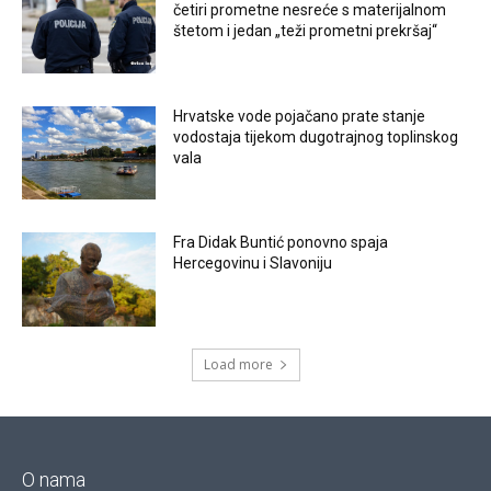
četiri prometne nesreće s materijalnom
štetom i jedan „teži prometni prekršaj“
Hrvatske vode pojačano prate stanje
vodostaja tijekom dugotrajnog toplinskog
vala
Fra Didak Buntić ponovno spaja
Hercegovinu i Slavoniju
Load more
O nama