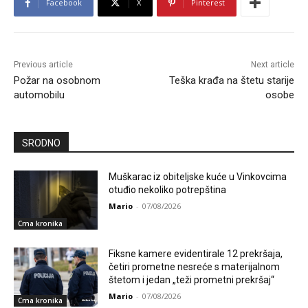
Facebook
X
Pinterest
Previous article
Next article
Požar na osobnom
Teška krađa na štetu starije
automobilu
osobe
SRODNO
Muškarac iz obiteljske kuće u Vinkovcima
otuđio nekoliko potrepština
Mario
-
07/08/2026
Crna kronika
Fiksne kamere evidentirale 12 prekršaja,
četiri prometne nesreće s materijalnom
štetom i jedan „teži prometni prekršaj“
Mario
-
07/08/2026
Crna kronika