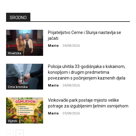
SRODNO
Prijateljstvo Cerne i Slunja nastavlja se
jačati
Mario
-
06/08/2026
Hrvatska
Policija uhitila 33-godišnjaka s kokainom,
konopljom i drugim predmetima
povezanim s počinjenjem kaznenih djela
Mario
-
06/08/2026
Crna kronika
Vinkovački park postaje mjesto velike
potrage za izgubljenim ljetnim osmijehom
Mario
-
05/08/2026
Vijesti