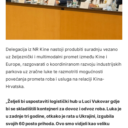
Delegacija iz NR Kine nastoji produbiti suradnju vezano
uz željeznički i multimodalni promet između Kine i
Europe, razgovarati o koordiniranom razvoju industrijskih
parkova uz zračne luke te razmotriti mogućnosti
povećanja prometa roba i usluga na relaciji Kina-
Hrvatska.
„Željeli bi uspostaviti logistički hub u Luci Vukovar gdje
bi se skladištili kontejneri za dovoz i odvoz roba. Luka je
u zadnje tri godine, otkako je rata u Ukrajini, izgubila
svojih 60 posto prihoda. Ovo smo vidjeli kao veliku