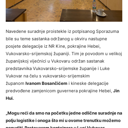
Navedene suradnje proistekle iz potpisanog Sporazuma
bile su teme sastanka održanog u okviru nastupne
posjete delegacije iz NR Kine, pokrajine Hebei,
Vukovarsko-srijemskoj županiji. Tim je povodom u velikoj
županijskoj vijećnici u Vukovaru održan sastanak
predstavnika Vukovarsko-srijemske županije i Luke
Vukovar na čelu s vukovarsko-srijemskim
županom
Ivanom Bosančićem
i kineske delegacije
predvođene zamjenicom guvernera pokrajine Hebei,
Jin
Hui.
„Mogu reći da smo na početku jedne odlične suradnje na
polju logistike i onoga što mi u ovome trenutku možemo
ponuditi. Pretovarom kontejnera u Luci Vukovar