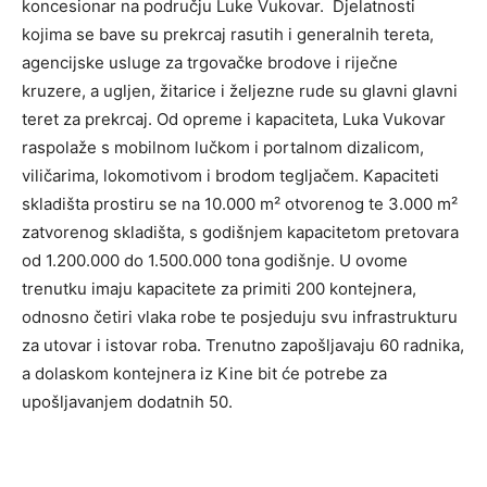
koncesionar na području Luke Vukovar. Djelatnosti
kojima se bave su prekrcaj rasutih i generalnih tereta,
agencijske usluge za trgovačke brodove i riječne
kruzere, a ugljen, žitarice i željezne rude su glavni glavni
teret za prekrcaj. Od opreme i kapaciteta, Luka Vukovar
raspolaže s mobilnom lučkom i portalnom dizalicom,
viličarima, lokomotivom i brodom tegljačem. Kapaciteti
skladišta prostiru se na 10.000 m² otvorenog te 3.000 m²
zatvorenog skladišta, s godišnjem kapacitetom pretovara
od 1.200.000 do 1.500.000 tona godišnje. U ovome
trenutku imaju kapacitete za primiti 200 kontejnera,
odnosno četiri vlaka robe te posjeduju svu infrastrukturu
za utovar i istovar roba. Trenutno zapošljavaju 60 radnika,
a dolaskom kontejnera iz Kine bit će potrebe za
upošljavanjem dodatnih 50.