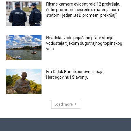
Fiksne kamere evidentirale 12 prekršaja,
četiri prometne nesreće s materijalnom
štetom i jedan „teži prometni prekršaj“
Hrvatske vode pojačano prate stanje
vodostaja tijekom dugotrajnog toplinskog
vala
Fra Didak Buntić ponovno spaja
Hercegovinu i Slavoniju
Load more