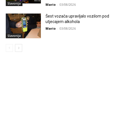
Slavonija
Mario
-
03/08/2026
Šest vozača upravljalo vozilom pod
utjecajem alkohola
Mario
-
03/08/2026
Slavonija