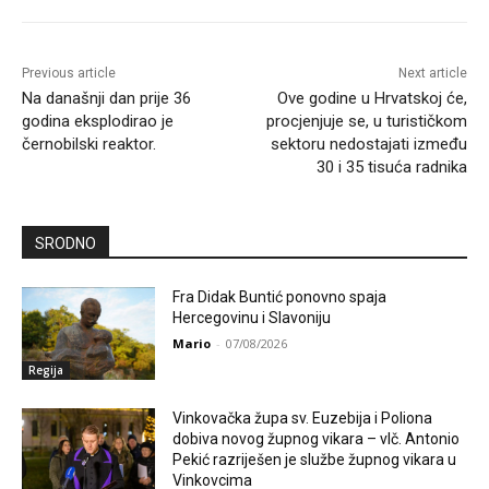
Previous article
Next article
Na današnji dan prije 36
Ove godine u Hrvatskoj će,
godina eksplodirao je
procjenjuje se, u turističkom
černobilski reaktor.
sektoru nedostajati između
30 i 35 tisuća radnika
SRODNO
Fra Didak Buntić ponovno spaja
Hercegovinu i Slavoniju
Mario
-
07/08/2026
Regija
Vinkovačka župa sv. Euzebija i Poliona
dobiva novog župnog vikara – vlč. Antonio
Pekić razriješen je službe župnog vikara u
Vinkovcima