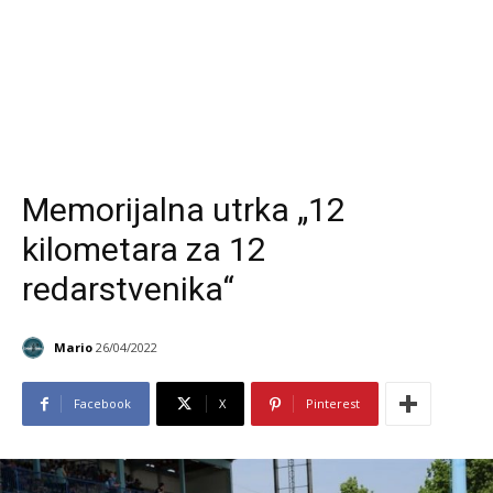
Memorijalna utrka „12
kilometara za 12
redarstvenika“
Mario
26/04/2022
Facebook
X
Pinterest