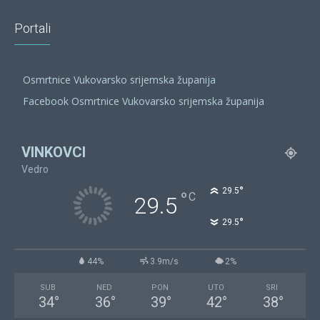
Portali
Osmrtnice Vukovarsko srijemska županija
Facebook Osmrtnice Vukovarsko srijemska županija
VINKOVCI
Vedro
°
29.5
°
C
29.5
°
29.5
44%
3.9m/s
2%
SUB
NED
PON
UTO
SRI
34
°
36
°
39
°
42
°
38
°