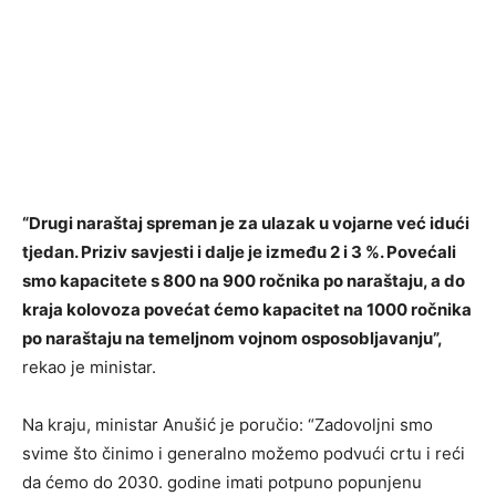
“Drugi naraštaj spreman je za ulazak u vojarne već idući
tjedan. Priziv savjesti i dalje je između 2 i 3 %. Povećali
smo kapacitete s 800 na 900 ročnika po naraštaju, a do
kraja kolovoza povećat ćemo kapacitet na 1000 ročnika
po naraštaju na temeljnom vojnom osposobljavanju”,
rekao je ministar.
Na kraju, ministar Anušić je poručio: “Zadovoljni smo
svime što činimo i generalno možemo podvući crtu i reći
da ćemo do 2030. godine imati potpuno popunjenu