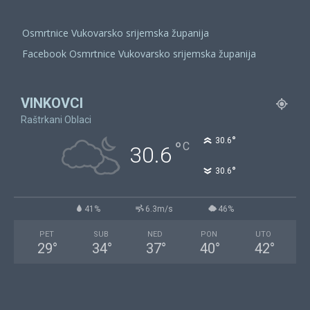
Osmrtnice Vukovarsko srijemska županija
Facebook Osmrtnice Vukovarsko srijemska županija
VINKOVCI
Raštrkani Oblaci
°
30.6
°
C
30.6
°
30.6
41%
6.3m/s
46%
PET
SUB
NED
PON
UTO
29
°
34
°
37
°
40
°
42
°