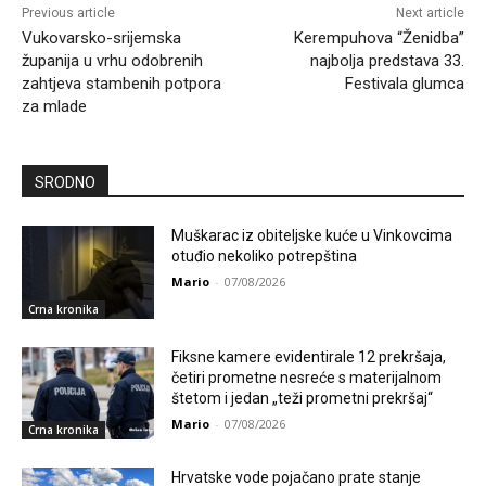
Previous article
Next article
Vukovarsko-srijemska
Kerempuhova “Ženidba”
županija u vrhu odobrenih
najbolja predstava 33.
zahtjeva stambenih potpora
Festivala glumca
za mlade
SRODNO
Muškarac iz obiteljske kuće u Vinkovcima
otuđio nekoliko potrepština
Mario
-
07/08/2026
Crna kronika
Fiksne kamere evidentirale 12 prekršaja,
četiri prometne nesreće s materijalnom
štetom i jedan „teži prometni prekršaj“
Mario
-
07/08/2026
Crna kronika
Hrvatske vode pojačano prate stanje