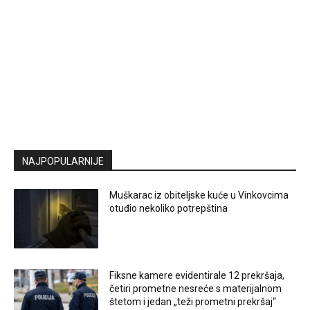
NAJPOPULARNIJE
Muškarac iz obiteljske kuće u Vinkovcima
otuđio nekoliko potrepština
Fiksne kamere evidentirale 12 prekršaja,
četiri prometne nesreće s materijalnom
štetom i jedan „teži prometni prekršaj“