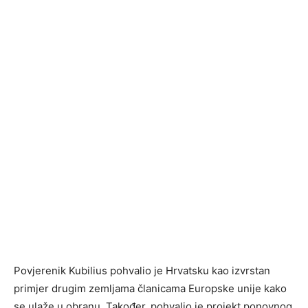
Povjerenik Kubilius pohvalio je Hrvatsku kao izvrstan
primjer drugim zemljama članicama Europske unije kako
se ulaže u obranu. Također, pohvalio je projekt ponovnog