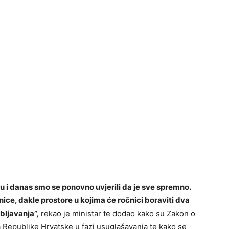
u i danas smo se ponovno uvjerili da je sve spremno.
ice, dakle prostore u kojima će ročnici boraviti dva
bljavanja”,
rekao je ministar te dodao kako su Zakon o
 Republike Hrvatske u fazi usuglašavanja te kako se