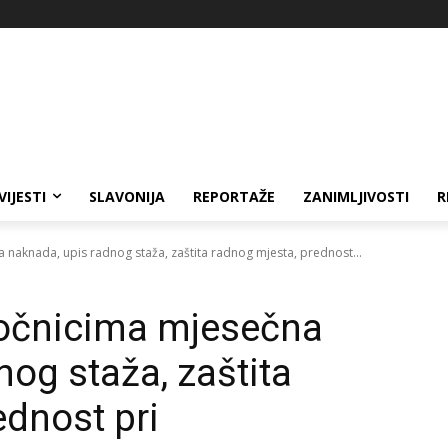
VIJESTI
SLAVONIJA
REPORTAŽE
ZANIMLJIVOSTI
R
a naknada, upis radnog staža, zaštita radnog mjesta, prednost...
ročnicima mjesečna
og staža, zaštita
ednost pri