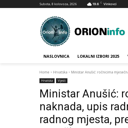
C
Subota, 8 kolovoza, 2026
19.6
Vinkovci
NASLOVNICA
LOKALNI IZBORI 2025
Home
Hrvatska
Ministar Anušić: ročnicima mjesečn
Hrvatska
Vijesti
Ministar Anušić: 
naknada, upis radn
radnog mjesta, pr