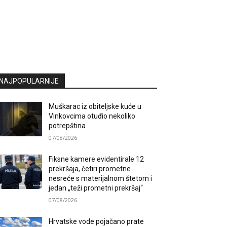
NAJPOPULARNIJE
Muškarac iz obiteljske kuće u
Vinkovcima otuđio nekoliko
potrepština
07/08/2026
Fiksne kamere evidentirale 12
prekršaja, četiri prometne
nesreće s materijalnom štetom i
jedan „teži prometni prekršaj“
07/08/2026
Hrvatske vode pojačano prate