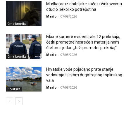
Muškarac iz obiteljske kuće u Vinkovcima
otuđio nekoliko potrepština
Mario
-
07/08/2026
Crna kronika
Fiksne kamere evidentirale 12 prekršaja,
četiri prometne nesreće s materijalnom
štetom i jedan „teži prometni prekršaj“
Mario
-
07/08/2026
Crna kronika
Hrvatske vode pojačano prate stanje
vodostaja tijekom dugotrajnog toplinskog
vala
Mario
-
07/08/2026
Hrvatska