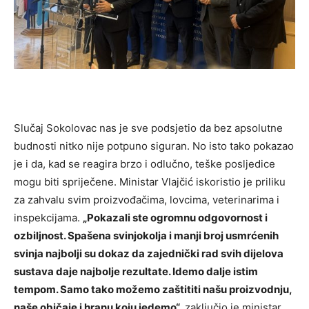
Slučaj Sokolovac nas je sve podsjetio da bez apsolutne
budnosti nitko nije potpuno siguran. No isto tako pokazao
je i da, kad se reagira brzo i odlučno, teške posljedice
mogu biti spriječene. Ministar Vlajčić iskoristio je priliku
za zahvalu svim proizvođačima, lovcima, veterinarima i
inspekcijama.
„Pokazali ste ogromnu odgovornost i
ozbiljnost. Spašena svinjokolja i manji broj usmrćenih
svinja najbolji su dokaz da zajednički rad svih dijelova
sustava daje najbolje rezultate. Idemo dalje istim
tempom. Samo tako možemo zaštititi našu proizvodnju,
naše običaje i hranu koju jedemo“,
zaključio je ministar