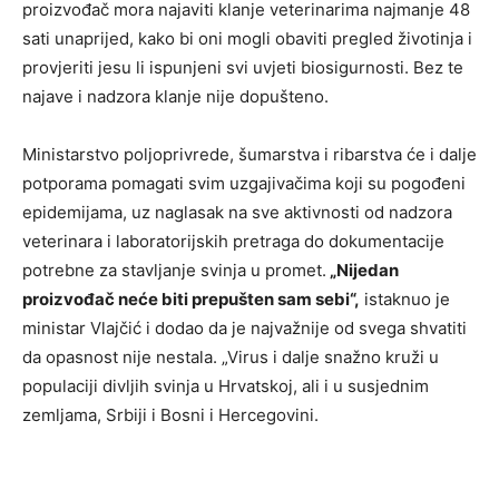
proizvođač mora najaviti klanje veterinarima najmanje 48
sati unaprijed, kako bi oni mogli obaviti pregled životinja i
provjeriti jesu li ispunjeni svi uvjeti biosigurnosti. Bez te
najave i nadzora klanje nije dopušteno.
Ministarstvo poljoprivrede, šumarstva i ribarstva će i dalje
potporama pomagati svim uzgajivačima koji su pogođeni
epidemijama, uz naglasak na sve aktivnosti od nadzora
veterinara i laboratorijskih pretraga do dokumentacije
potrebne za stavljanje svinja u promet.
„Nijedan
proizvođač neće biti prepušten sam sebi“,
istaknuo je
ministar Vlajčić i dodao da je najvažnije od svega shvatiti
da opasnost nije nestala. „Virus i dalje snažno kruži u
populaciji divljih svinja u Hrvatskoj, ali i u susjednim
zemljama, Srbiji i Bosni i Hercegovini.