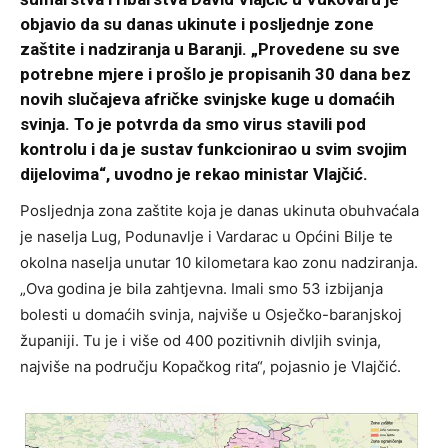
objavio da su danas ukinute i posljednje zone
zaštite i nadziranja u Baranji. „Provedene su sve
potrebne mjere i prošlo je propisanih 30 dana bez
novih slučajeva afričke svinjske kuge u domaćih
svinja. To je potvrda da smo virus stavili pod
kontrolu i da je sustav funkcionirao u svim svojim
dijelovima“, uvodno je rekao ministar Vlajčić.
Posljednja zona zaštite koja je danas ukinuta obuhvaćala
je naselja Lug, Podunavlje i Vardarac u Općini Bilje te
okolna naselja unutar 10 kilometara kao zonu nadziranja.
„Ova godina je bila zahtjevna. Imali smo 53 izbijanja
bolesti u domaćih svinja, najviše u Osječko-baranjskoj
županiji. Tu je i više od 400 pozitivnih divljih svinja,
najviše na području Kopačkog rita“, pojasnio je Vlajčić.