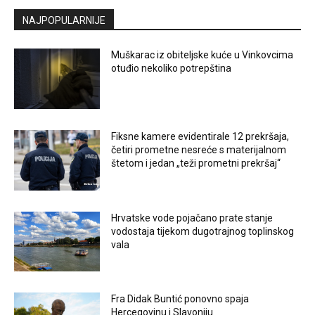
NAJPOPULARNIJE
Muškarac iz obiteljske kuće u Vinkovcima
otuđio nekoliko potrepština
Fiksne kamere evidentirale 12 prekršaja,
četiri prometne nesreće s materijalnom
štetom i jedan „teži prometni prekršaj“
Hrvatske vode pojačano prate stanje
vodostaja tijekom dugotrajnog toplinskog
vala
Fra Didak Buntić ponovno spaja
Hercegovinu i Slavoniju