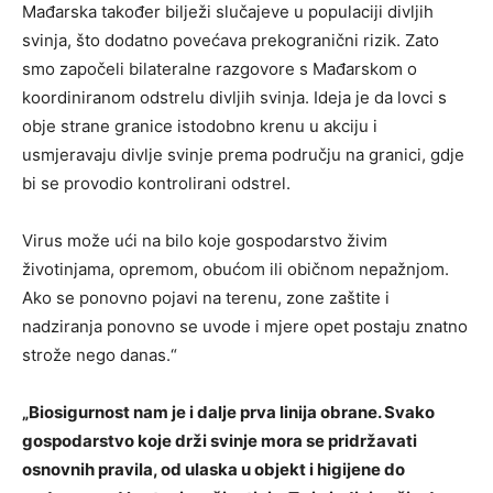
Mađarska također bilježi slučajeve u populaciji divljih
svinja, što dodatno povećava prekogranični rizik. Zato
smo započeli bilateralne razgovore s Mađarskom o
koordiniranom odstrelu divljih svinja. Ideja je da lovci s
obje strane granice istodobno krenu u akciju i
usmjeravaju divlje svinje prema području na granici, gdje
bi se provodio kontrolirani odstrel.
Virus može ući na bilo koje gospodarstvo živim
životinjama, opremom, obućom ili običnom nepažnjom.
Ako se ponovno pojavi na terenu, zone zaštite i
nadziranja ponovno se uvode i mjere opet postaju znatno
strože nego danas.“
„Biosigurnost nam je i dalje prva linija obrane. Svako
gospodarstvo koje drži svinje mora se pridržavati
osnovnih pravila, od ulaska u objekt i higijene do