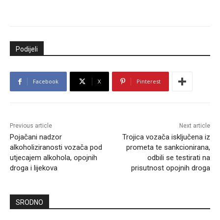
Podijeli
Facebook
X
Pinterest
Previous article
Next article
Pojačani nadzor
Trojica vozača isključena iz
alkoholiziranosti vozača pod
prometa te sankcionirana,
utjecajem alkohola, opojnih
odbili se testirati na
droga i lijekova
prisutnost opojnih droga
SRODNO