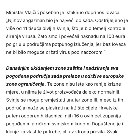
Ministar Vlajčić posebno je istaknuo doprinos lovaca.
„Njihov angažman bio je najveći do sada. Odstrijeljeno je
više od 11 tisuća divljih svinja, što je bio temelj kontrole
širenja virusa. Zato smo i povećali naknadu na 100 eura
po grlu u područjima potpunog izlučenja, jer bez lovaca
ne bi bilo moguće držati virus pod nadzorom.“
Današnjim ukidanjem zone zaštite i nadziranja sva
pogođena područja sada prelaze u održive europske
zone ograničenja.
Te zone nisu iste kao ranije krizne
mjere, u njima je život proizvođača daleko normalniji.
Svinje se mogu premještati unutar zone III, meso iz tih
područja može se plasirati na tržište cijele Hrvatske
putem odobrenih klaonica, njih 16 u ovih pet županija
pogođenim afričkom svinjskom kugom. Dopušteno je i
klanje za vlastite potrebe, ali uz stroga pravila. Svaki